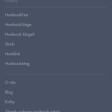
Projekty
HumbookFest
HumbookStage
Humbook blogeři
Storki
Humblok
HumbookMag
O nás
Blog
Knihy
Zásady ochrany osobních údajů