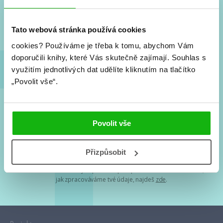
Nové knihy, co se chystá, kvízy, soutěže, autoři, filmové
a seriálové adaptace a další.
Tato webová stránka používá cookies
cookies?
Používáme je třeba k tomu, abychom Vám
doporučili knihy, které Vás skutečně zajímají.
Souhlas s
využitím jednotlivých dat udělíte kliknutím na tlačítko
„Povolit vše“.
Souhlasím s
podmínkami zpracování osobních údajů
Povolit vše
Tvá e-mailová adresa je u nás v bezpečí. Přečti si
naše podmínky
Přizpůsobit
zpracování osobních údajů
. S tvými osobními údaji nakládáme v
mezích obecně závazných právních předpisů. Více informací o tom,
jak zpracováváme tvé údaje, najdeš
zde
.