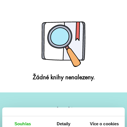
Žádné knihy nenalezeny.
#HumbookNews
Vše kolem #youngadult každý měsíc rovnou do mailu!
Souhlas
Detaily
Více o cookies