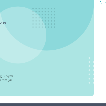
o se
.
jů
. S tvými
 tom, jak