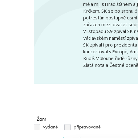
měla mj. s Hradišťanem a 
Krčkem. SK se po srpnu 68 
potrestán postupně osmi z
zařazen mezi dvacet sed
V listopadu 89 zpíval SK n
Václavském náměstí zpíval
SK zpíval i pro prezidenta
koncertoval v Evropě, Ameri
Kubě. V dlouhé řadě různýc
Zlatá nota a Čestné ocen
Žánr
vydané
připravované