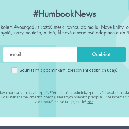
#HumbookNews
 kolem #youngadult každý měsíc rovnou do mailu! Nové knihy, c
chystá, kvízy, soutěže, autoři, filmové a seriálové adaptace a další
Souhlasím s
podmínkami zpracování osobních údajů
lová adresa je u nás v bezpečí. Přečti si
naše podmínky zpracování osobních úda
 údaji nakládáme v mezích obecně závazných právních předpisů. Více informací o
zpracováváme tvé údaje, najdeš
zde
.