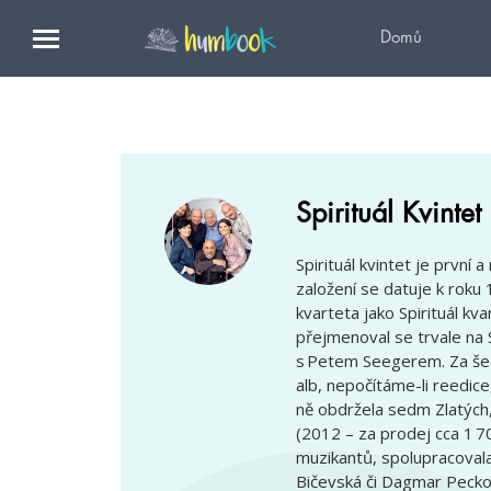
Domů
Spirituál Kvintet
Spirituál kvintet je první 
založení se datuje k rok
kvarteta jako Spirituál kva
přejmenoval se trvale na 
s Petem Seegerem. Za šed
alb, nepočítáme-li reedice
ně obdržela sedm Zlatých,
(2012 – za prodej cca 1 7
muzikantů, spolupracovala
Bičevská či Dagmar Pecko