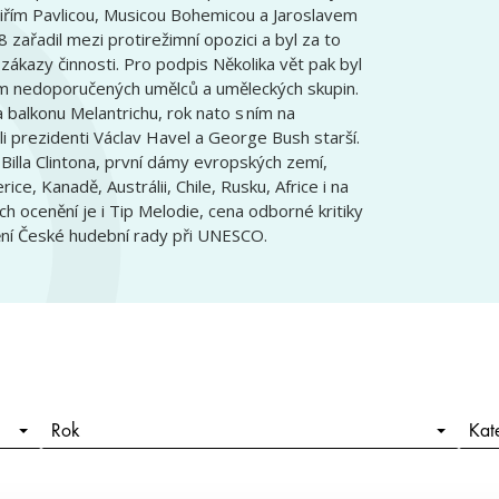
Jiřím Pavlicou, Musicou Bohemicou a Jaroslavem
zařadil mezi protirežimní opozici a byl za to
ákazy činnosti. Pro podpis Několika vět pak byl
m nedoporučených umělců a uměleckých skupin.
a balkonu Melantrichu, rok nato s ním na
i prezidenti Václav Havel a George Bush starší.
 Billa Clintona, první dámy evropských zemí,
ce, Kanadě, Austrálii, Chile, Rusku, Africe i na
h ocenění je i Tip Melodie, cena odborné kritiky
ění České hudební rady při UNESCO.
Rok
Kat