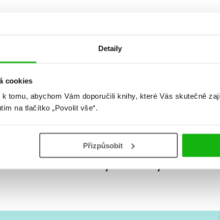
Detaily
á cookies
 k tomu, abychom Vám doporučili knihy, které Vás skutečně zaj
utím na tlačítko „Povolit vše“.
Přizpůsobit
Žádné knihy nenalezeny.