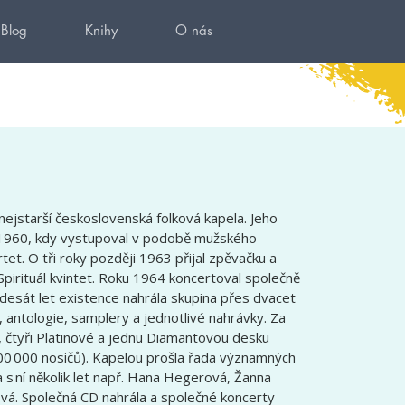
Blog
Knihy
O nás
a nejstarší československá folková kapela. Jeho
u 1960, kdy vystupoval v podobě mužského
rtet. O tři roky později 1963 přijal zpěvačku a
Spirituál kvintet. Roku 1964 koncertoval společně
esát let existence nahrála skupina přes dvacet
, antologie, samplery a jednotlivé nahrávky. Za
 čtyři Platinové a jednu Diamantovou desku
00 000 nosičů). Kapelou prošla řada významných
 s ní několik let např. Hana Hegerová, Žanna
vá. Společná CD nahrála a společné koncerty