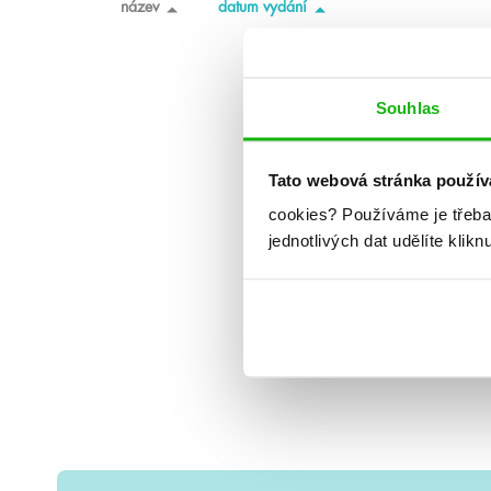
název
datum vydání
Souhlas
Tato webová stránka použív
cookies?
Používáme je třeba
jednotlivých dat udělíte klikn