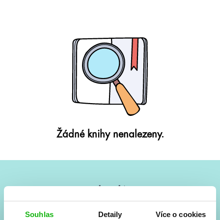
Žádné knihy nenalezeny.
#HumbookNews
Vše kolem #youngadult každý měsíc rovnou do mailu!
Souhlas
Detaily
Více o cookies