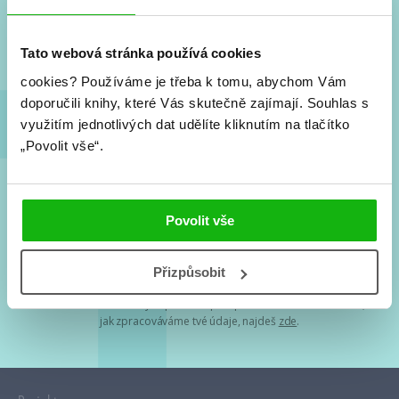
Nové knihy, co se chystá, kvízy, soutěže, autoři, filmové
a seriálové adaptace a další.
Tato webová stránka používá cookies
cookies?
Používáme je třeba k tomu, abychom Vám
doporučili knihy, které Vás skutečně zajímají.
Souhlas s
využitím jednotlivých dat udělíte kliknutím na tlačítko
„Povolit vše“.
Souhlasím s
podmínkami zpracování osobních údajů
Povolit vše
Tvá e-mailová adresa je u nás v bezpečí. Přečti si
naše podmínky
Přizpůsobit
zpracování osobních údajů
. S tvými osobními údaji nakládáme v
mezích obecně závazných právních předpisů. Více informací o tom,
jak zpracováváme tvé údaje, najdeš
zde
.