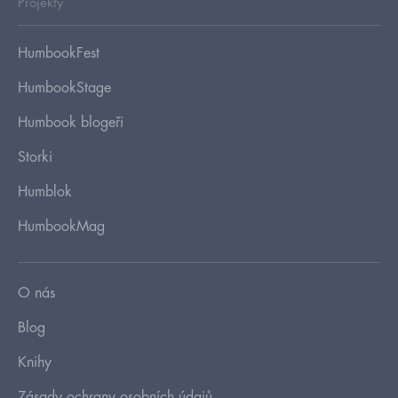
Projekty
HumbookFest
HumbookStage
Humbook blogeři
Storki
Humblok
HumbookMag
O nás
Blog
Knihy
Zásady ochrany osobních údajů