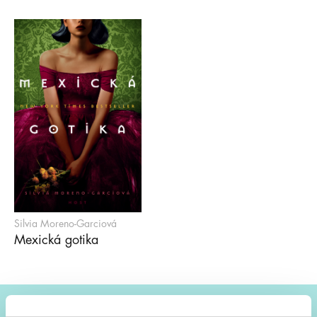
Silvia Moreno-Garciová
Mexická gotika