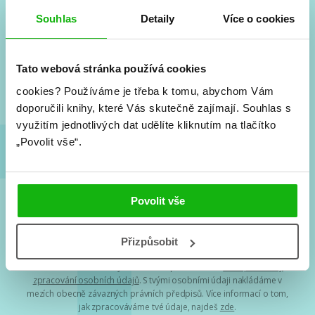
#HumbookNews
Souhlas
Detaily
Více o cookies
Vše kolem #youngadult každý měsíc rovnou do mailu!
Nové knihy, co se chystá, kvízy, soutěže, autoři, filmové
Tato webová stránka používá cookies
a seriálové adaptace a další.
cookies?
Používáme je třeba k tomu, abychom Vám
doporučili knihy, které Vás skutečně zajímají.
Souhlas s
využitím jednotlivých dat udělíte kliknutím na tlačítko
„Povolit vše“.
Povolit vše
Souhlasím s
podmínkami zpracování osobních údajů
Přizpůsobit
Tvá e-mailová adresa je u nás v bezpečí. Přečti si
naše podmínky
zpracování osobních údajů
. S tvými osobními údaji nakládáme v
mezích obecně závazných právních předpisů. Více informací o tom,
jak zpracováváme tvé údaje, najdeš
zde
.