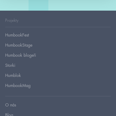
Projekty
HumbookFest
HumbookStage
Humbook blogeři
Storki
Humblok
HumbookMag
O nás
Blog