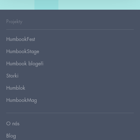
Projekty
HumbookFest
HumbookStage
Humbook blogeři
Storki
Humblok
HumbookMag
O nás
Blog