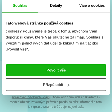
#HumbookNews
Souhlas
Detaily
Více o cookies
Vše kolem #youngadult každý měsíc rovnou do mailu!
Nové knihy, co se chystá, kvízy, soutěže, autoři, filmové
a seriálové adaptace a další.
Tato webová stránka používá cookies
cookies?
Používáme je třeba k tomu, abychom Vám
doporučili knihy, které Vás skutečně zajímají.
Souhlas s
využitím jednotlivých dat udělíte kliknutím na tlačítko
„Povolit vše“.
Povolit vše
Souhlasím s
podmínkami zpracování osobních údajů
Přizpůsobit
Tvá e-mailová adresa je u nás v bezpečí. Přečti si
naše podmínky
zpracování osobních údajů
. S tvými osobními údaji nakládáme v
mezích obecně závazných právních předpisů. Více informací o tom,
jak zpracováváme tvé údaje, najdeš
zde
.