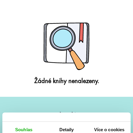
Žádné knihy nenalezeny.
#HumbookNews
Vše kolem #youngadult každý měsíc rovnou do mailu!
Souhlas
Detaily
Více o cookies