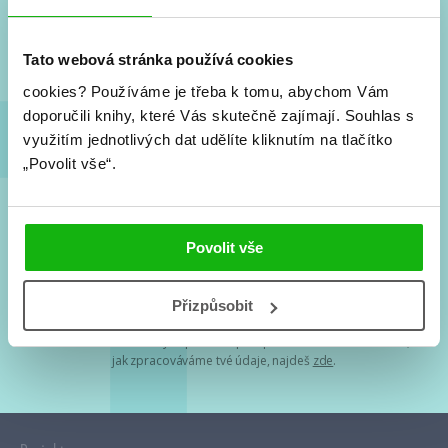
Nové knihy, co se chystá, kvízy, soutěže, autoři, filmové
a seriálové adaptace a další.
Tato webová stránka používá cookies
cookies?
Používáme je třeba k tomu, abychom Vám
doporučili knihy, které Vás skutečně zajímají.
Souhlas s
využitím jednotlivých dat udělíte kliknutím na tlačítko
„Povolit vše“.
Souhlasím s
podmínkami zpracování osobních údajů
Povolit vše
Tvá e-mailová adresa je u nás v bezpečí. Přečti si
naše podmínky
Přizpůsobit
zpracování osobních údajů
. S tvými osobními údaji nakládáme v
mezích obecně závazných právních předpisů. Více informací o tom,
jak zpracováváme tvé údaje, najdeš
zde
.