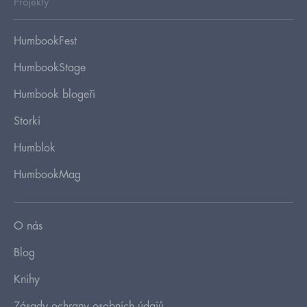
Projekty
HumbookFest
HumbookStage
Humbook blogeři
Storki
Humblok
HumbookMag
O nás
Blog
Knihy
Zásady ochrany osobních údajů