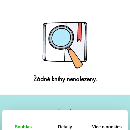
Žádné knihy nenalezeny.
#HumbookNews
Vše kolem #youngadult každý měsíc rovnou do mailu!
Souhlas
Detaily
Více o cookies