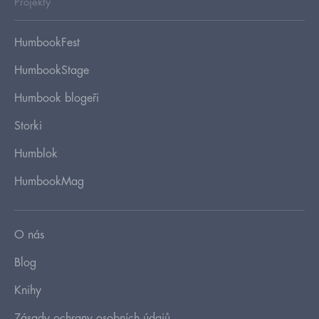
Projekty
HumbookFest
HumbookStage
Humbook blogeři
Storki
Humblok
HumbookMag
O nás
Blog
Knihy
Zásady ochrany osobních údajů