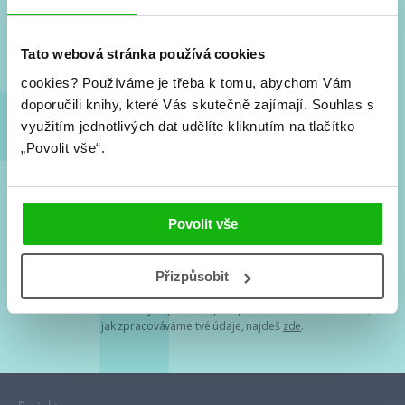
Nové knihy, co se chystá, kvízy, soutěže, autoři, filmové
a seriálové adaptace a další.
Tato webová stránka používá cookies
cookies?
Používáme je třeba k tomu, abychom Vám
doporučili knihy, které Vás skutečně zajímají.
Souhlas s
využitím jednotlivých dat udělíte kliknutím na tlačítko
„Povolit vše“.
Souhlasím s
podmínkami zpracování osobních údajů
Povolit vše
Tvá e-mailová adresa je u nás v bezpečí. Přečti si
naše podmínky
Přizpůsobit
zpracování osobních údajů
. S tvými osobními údaji nakládáme v
mezích obecně závazných právních předpisů. Více informací o tom,
jak zpracováváme tvé údaje, najdeš
zde
.