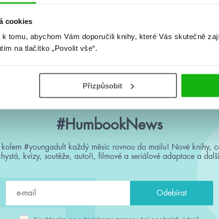
á cookies
 k tomu, abychom Vám doporučili knihy, které Vás skutečně zaj
Žádné knihy nenalezeny.
utím na tlačítko „Povolit vše“.
Přizpůsobit
#HumbookNews
 kolem #youngadult každý měsíc rovnou do mailu! Nové knihy, c
chystá, kvízy, soutěže, autoři, filmové a seriálové adaptace a další