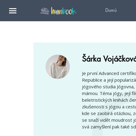
Domů
Šárka Vojáčkov
Je první Advanced certifik
Republice a její populariz
jógového studia Jógovna, 
mámou. Téma jógy, její fil
beletristických knihách
Den
zkušenosti s jógou a cest
kde se zaobírá otázkou, z
se snaží vidět moudrost j
svá zamyšlení pak také sd