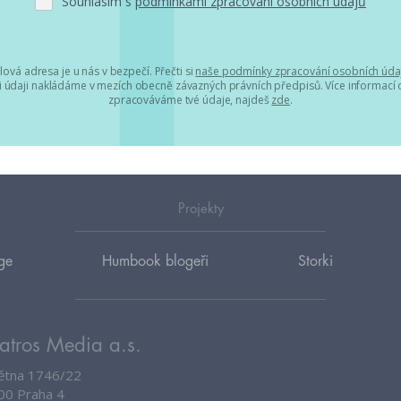
Souhlasím s
podmínkami zpracování osobních údajů
lová adresa je u nás v bezpečí. Přečti si
naše podmínky zpracování osobních úda
 údaji nakládáme v mezích obecně závazných právních předpisů. Více informací o
zpracováváme tvé údaje, najdeš
zde
.
Projekty
ge
Humbook blogeři
Storki
atros Media a.s.
větna 1746/22
00 Praha 4