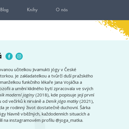
Blog
Knihy
O nás
á
ovanou učitelkou Jivamukti jógy v České
átorkou. Je zakladatelkou a tvůrčí duší pražského
manželkou funkčního lékaře Jana Vojáčka a
ozofii a umění klidného bytí zpracovala ve svých
ík moderní jogíny
(2018), kde popisuje její první
u od večírků k nirváně a
Deník jóga matky
(2021),
da je rodinný život dostatečně duchovní. Šárka
ógy hlavně v běžných, každodenních situacích a
ílí na instagramovém profilu @joga_matka.