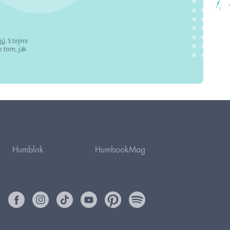
jů
. S tvými
 tom, jak
Humblok
HumbookMag