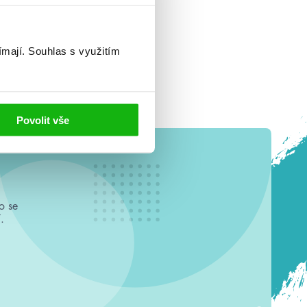
ímají.
Souhlas s využitím
Povolit vše
o se
.