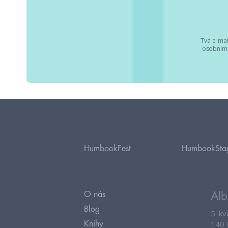
Tvá e-mai
osobními
HumbookFest
HumbookSta
O nás
Alb
Blog
5. k
140 
Knihy