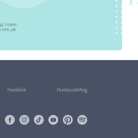
jů
. S tvými
 tom, jak
Humblok
HumbookMag