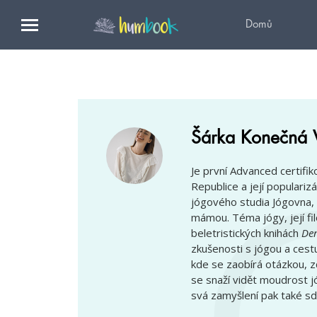
Domů
Šárka Konečná 
Je první Advanced certifik
Republice a její populariz
jógového studia Jógovna, 
mámou. Téma jógy, její fil
beletristických knihách
Den
zkušenosti s jógou a cest
kde se zaobírá otázkou, z
se snaží vidět moudrost j
svá zamyšlení pak také sd