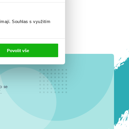
ímají.
Souhlas s využitím
Povolit vše
o se
.