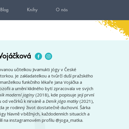
Blog
Knihy
O nás
Vojáčková
ovanou učitelkou Jivamukti jógy v České
átorkou. Je zakladatelkou a tvůrčí duší pražského
manželkou funkčního lékaře Jana Vojáčka a
ozofii a umění klidného bytí zpracovala ve svých
ík moderní jogíny
(2018), kde popisuje její první
u od večírků k nirváně a
Deník jóga matky
(2021),
da je rodinný život dostatečně duchovní. Šárka
ógy hlavně v běžných, každodenních situacích a
ílí na instagramovém profilu @joga_matka.