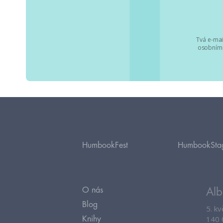
Tvá e-mai
osobními
HumbookFest
HumbookSta
O nás
Alb
Blog
5. k
140 
Knihy