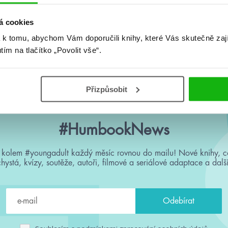
á cookies
 k tomu, abychom Vám doporučili knihy, které Vás skutečně zaj
Žádné knihy nenalezeny.
utím na tlačítko „Povolit vše“.
Přizpůsobit
#HumbookNews
 kolem #youngadult každý měsíc rovnou do mailu! Nové knihy, c
chystá, kvízy, soutěže, autoři, filmové a seriálové adaptace a další