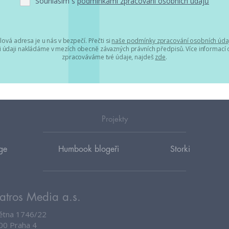
Souhlasím s
podmínkami zpracování osobních údajů
lová adresa je u nás v bezpečí. Přečti si
naše podmínky zpracování osobních úda
 údaji nakládáme v mezích obecně závazných právních předpisů. Více informací o
zpracováváme tvé údaje, najdeš
zde
.
Projekty
ge
Humbook blogeři
Storki
atros Media a.s.
větna 1746/22
00 Praha 4