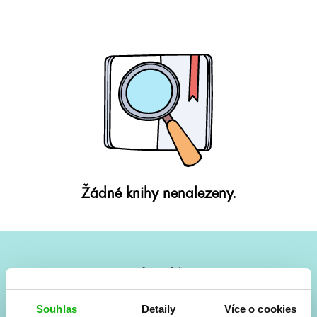
Žádné knihy nenalezeny.
#HumbookNews
Vše kolem #youngadult každý měsíc rovnou do mailu!
Souhlas
Detaily
Více o cookies