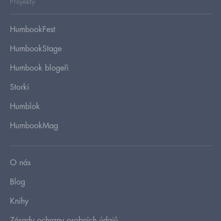
Projekty
HumbookFest
HumbookStage
Humbook blogeři
Storki
Humblok
HumbookMag
O nás
Blog
Knihy
Zásady ochrany osobních údajů