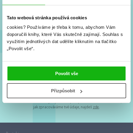
Nové knihy, co se chystá, kvízy, soutěže, autoři, filmové
a seriálové adaptace a další.
Tato webová stránka používá cookies
cookies?
Používáme je třeba k tomu, abychom Vám
doporučili knihy, které Vás skutečně zajímají.
Souhlas s
využitím jednotlivých dat udělíte kliknutím na tlačítko
„Povolit vše“.
Souhlasím s
podmínkami zpracování osobních údajů
Povolit vše
Tvá e-mailová adresa je u nás v bezpečí. Přečti si
naše podmínky
Přizpůsobit
zpracování osobních údajů
. S tvými osobními údaji nakládáme v
mezích obecně závazných právních předpisů. Více informací o tom,
jak zpracováváme tvé údaje, najdeš
zde
.