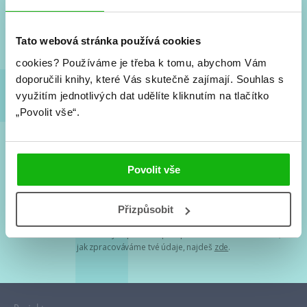
Nové knihy, co se chystá, kvízy, soutěže, autoři, filmové
a seriálové adaptace a další.
Tato webová stránka používá cookies
cookies?
Používáme je třeba k tomu, abychom Vám
doporučili knihy, které Vás skutečně zajímají.
Souhlas s
využitím jednotlivých dat udělíte kliknutím na tlačítko
„Povolit vše“.
Souhlasím s
podmínkami zpracování osobních údajů
Povolit vše
Tvá e-mailová adresa je u nás v bezpečí. Přečti si
naše podmínky
Přizpůsobit
zpracování osobních údajů
. S tvými osobními údaji nakládáme v
mezích obecně závazných právních předpisů. Více informací o tom,
jak zpracováváme tvé údaje, najdeš
zde
.