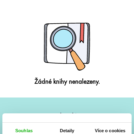
Žádné knihy nenalezeny.
#HumbookNews
Vše kolem #youngadult každý měsíc rovnou do mailu!
Souhlas
Detaily
Více o cookies