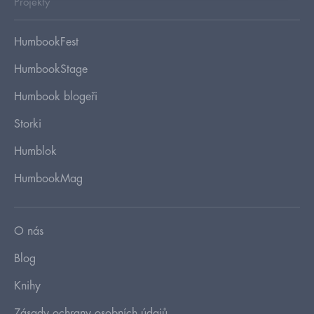
Projekty
HumbookFest
HumbookStage
Humbook blogeři
Storki
Humblok
HumbookMag
O nás
Blog
Knihy
Zásady ochrany osobních údajů