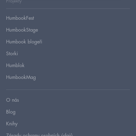
Projekty
HumbookFest
HumbookStage
Humbook blogeři
Storki
Humblok
HumbookMag
O nás
Blog
Knihy
Zásady ochrany osobních údajů