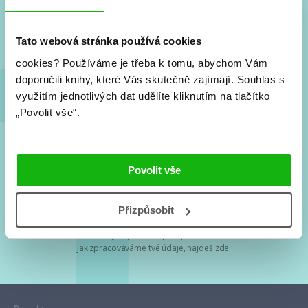
Nové knihy, co se chystá, kvízy, soutěže, autoři, filmové
a seriálové adaptace a další.
Tato webová stránka používá cookies
cookies?
Používáme je třeba k tomu, abychom Vám
doporučili knihy, které Vás skutečně zajímají.
Souhlas s
využitím jednotlivých dat udělíte kliknutím na tlačítko
„Povolit vše“.
Souhlasím s
podmínkami zpracování osobních údajů
Povolit vše
Tvá e-mailová adresa je u nás v bezpečí. Přečti si
naše podmínky
Přizpůsobit
zpracování osobních údajů
. S tvými osobními údaji nakládáme v
mezích obecně závazných právních předpisů. Více informací o tom,
jak zpracováváme tvé údaje, najdeš
zde
.