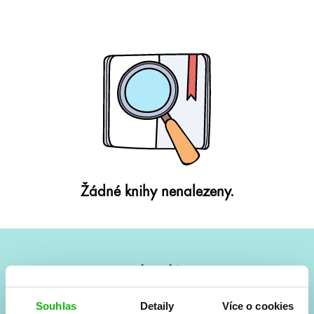
Žádné knihy nenalezeny.
#HumbookNews
Vše kolem #youngadult každý měsíc rovnou do mailu!
Souhlas
Detaily
Více o cookies