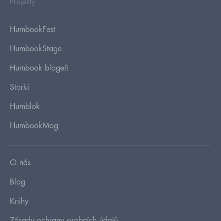
Projekty
HumbookFest
HumbookStage
Humbook blogeři
Storki
Humblok
HumbookMag
O nás
Blog
Knihy
Zásady ochrany osobních údajů