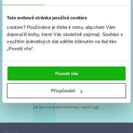
Nové knihy, co se chystá, kvízy, soutěže, autoři, filmové
a seriálové adaptace a další.
Tato webová stránka používá cookies
cookies?
Používáme je třeba k tomu, abychom Vám
doporučili knihy, které Vás skutečně zajímají.
Souhlas s
využitím jednotlivých dat udělíte kliknutím na tlačítko
„Povolit vše“.
Souhlasím s
podmínkami zpracování osobních údajů
Povolit vše
Tvá e-mailová adresa je u nás v bezpečí. Přečti si
naše podmínky
Přizpůsobit
zpracování osobních údajů
. S tvými osobními údaji nakládáme v
mezích obecně závazných právních předpisů. Více informací o tom,
jak zpracováváme tvé údaje, najdeš
zde
.