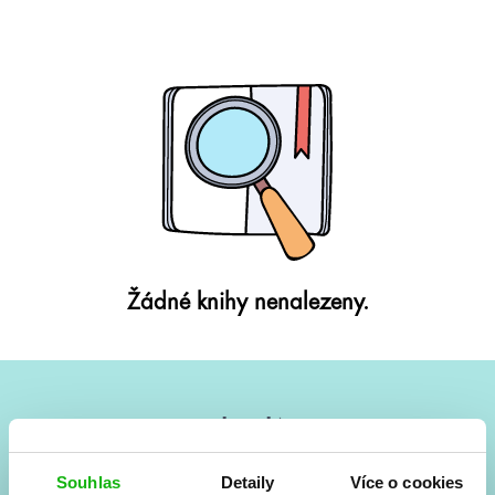
Žádné knihy nenalezeny.
#HumbookNews
Vše kolem #youngadult každý měsíc rovnou do mailu!
Souhlas
Detaily
Více o cookies