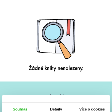
Žádné knihy nenalezeny.
#HumbookNews
Vše kolem #youngadult každý měsíc rovnou do mailu!
Souhlas
Detaily
Více o cookies