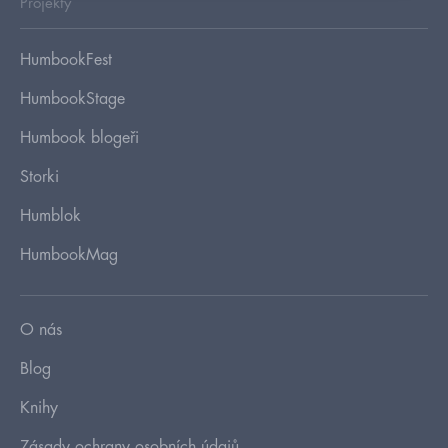
Projekty
HumbookFest
HumbookStage
Humbook blogeři
Storki
Humblok
HumbookMag
O nás
Blog
Knihy
Zásady ochrany osobních údajů