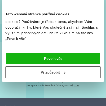
Nové knihy, co se chystá, kvízy, soutěže, autoři, filmové
a seriálové adaptace a další.
Tato webová stránka používá cookies
cookies?
Používáme je třeba k tomu, abychom Vám
doporučili knihy, které Vás skutečně zajímají.
Souhlas s
využitím jednotlivých dat udělíte kliknutím na tlačítko
„Povolit vše“.
Souhlasím s
podmínkami zpracování osobních údajů
Povolit vše
Tvá e-mailová adresa je u nás v bezpečí. Přečti si
naše podmínky
Přizpůsobit
zpracování osobních údajů
. S tvými osobními údaji nakládáme v
mezích obecně závazných právních předpisů. Více informací o tom,
jak zpracováváme tvé údaje, najdeš
zde
.