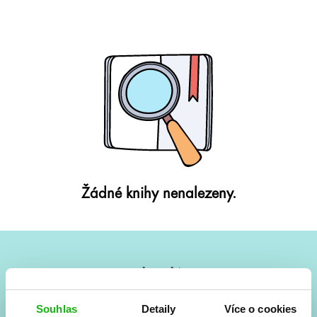
Žádné knihy nenalezeny.
#HumbookNews
Vše kolem #youngadult každý měsíc rovnou do mailu!
Souhlas
Detaily
Více o cookies