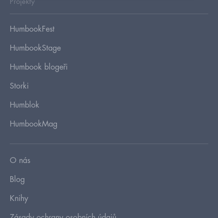
Projekty
HumbookFest
HumbookStage
Humbook blogeři
Storki
Humblok
HumbookMag
O nás
Blog
Knihy
Zásady ochrany osobních údajů