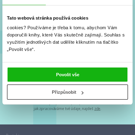
Nové knihy, co se chystá, kvízy, soutěže, autoři, filmové
a seriálové adaptace a další.
Tato webová stránka používá cookies
cookies?
Používáme je třeba k tomu, abychom Vám
doporučili knihy, které Vás skutečně zajímají.
Souhlas s
využitím jednotlivých dat udělíte kliknutím na tlačítko
„Povolit vše“.
Souhlasím s
podmínkami zpracování osobních údajů
Povolit vše
Tvá e-mailová adresa je u nás v bezpečí. Přečti si
naše podmínky
Přizpůsobit
zpracování osobních údajů
. S tvými osobními údaji nakládáme v
mezích obecně závazných právních předpisů. Více informací o tom,
jak zpracováváme tvé údaje, najdeš
zde
.