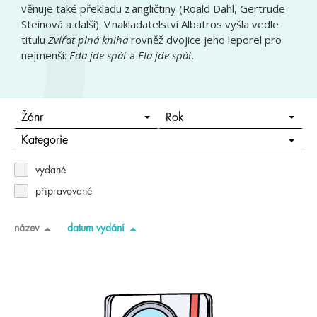
věnuje také překladu z angličtiny (Roald Dahl, Gertrude
Steinová a další). V nakladatelství Albatros vyšla vedle
titulu
Zvířat plná kniha
rovněž dvojice jeho leporel pro
nejmenší:
Eda jde spát
a
Ela jde spát
.
Žánr
Rok
Kategorie
vydané
připravované
název
datum vydání