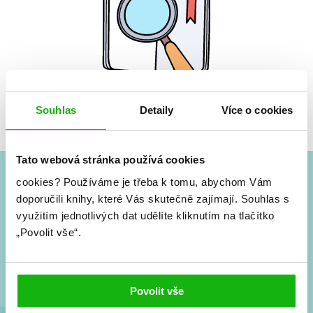
Souhlas
Detaily
Více o cookies
Žádné knihy nenalezeny.
Tato webová stránka používá cookies
cookies?
Používáme je třeba k tomu, abychom Vám
#HumbookNews
doporučili knihy, které Vás skutečně zajímají.
Souhlas s
využitím jednotlivých dat udělíte kliknutím na tlačítko
Vše kolem #youngadult každý měsíc rovnou do mailu!
„Povolit vše“.
Nové knihy, co se chystá, kvízy, soutěže, autoři, filmové
a seriálové adaptace a další.
Povolit vše