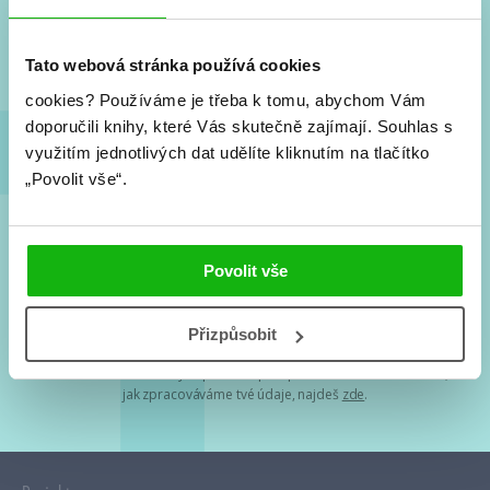
Nové knihy, co se chystá, kvízy, soutěže, autoři, filmové
a seriálové adaptace a další.
Tato webová stránka používá cookies
cookies?
Používáme je třeba k tomu, abychom Vám
doporučili knihy, které Vás skutečně zajímají.
Souhlas s
využitím jednotlivých dat udělíte kliknutím na tlačítko
„Povolit vše“.
Souhlasím s
podmínkami zpracování osobních údajů
Povolit vše
Tvá e-mailová adresa je u nás v bezpečí. Přečti si
naše podmínky
Přizpůsobit
zpracování osobních údajů
. S tvými osobními údaji nakládáme v
mezích obecně závazných právních předpisů. Více informací o tom,
jak zpracováváme tvé údaje, najdeš
zde
.