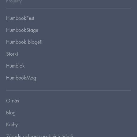
Projekty
HumbookFest
HumbookStage
Humbook blogeři
Storki
Humblok
HumbookMag
O nás
Blog
Knihy
Zásady ochrany osobních údajů