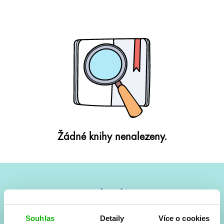
Žádné knihy nenalezeny.
#HumbookNews
Vše kolem #youngadult každý měsíc rovnou do mailu!
Souhlas
Detaily
Více o cookies