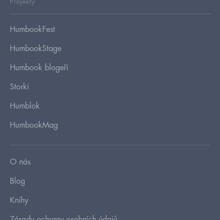
Projekty
HumbookFest
HumbookStage
Humbook blogeři
Storki
Humblok
HumbookMag
O nás
Blog
Knihy
Zásady ochrany osobních údajů