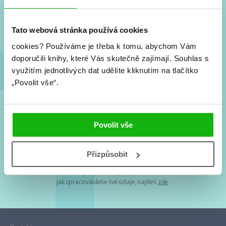
Nové knihy, co se chystá, kvízy, soutěže, autoři, filmové
a seriálové adaptace a další.
Tato webová stránka používá cookies
cookies?
Používáme je třeba k tomu, abychom Vám
doporučili knihy, které Vás skutečně zajímají.
Souhlas s
využitím jednotlivých dat udělíte kliknutím na tlačítko
„Povolit vše“.
Souhlasím s
podmínkami zpracování osobních údajů
Povolit vše
Tvá e-mailová adresa je u nás v bezpečí. Přečti si
naše podmínky
Přizpůsobit
zpracování osobních údajů
. S tvými osobními údaji nakládáme v
mezích obecně závazných právních předpisů. Více informací o tom,
jak zpracováváme tvé údaje, najdeš
zde
.