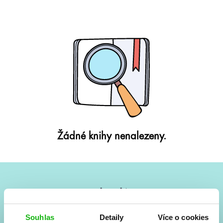
Žádné knihy nenalezeny.
#HumbookNews
Vše kolem #youngadult každý měsíc rovnou do mailu!
Souhlas
Detaily
Více o cookies