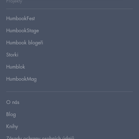
Projekty
HumbookFest
HumbookStage
Humbook blogeři
Storki
Humblok
HumbookMag
O nás
Blog
Knihy
Zásady ochrany osobních údajů