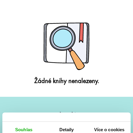
Žádné knihy nenalezeny.
#HumbookNews
Vše kolem #youngadult každý měsíc rovnou do mailu!
Souhlas
Detaily
Více o cookies