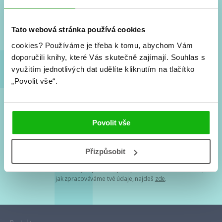
Nové knihy, co se chystá, kvízy, soutěže, autoři, filmové
a seriálové adaptace a další.
Tato webová stránka používá cookies
cookies?
Používáme je třeba k tomu, abychom Vám
doporučili knihy, které Vás skutečně zajímají.
Souhlas s
využitím jednotlivých dat udělíte kliknutím na tlačítko
„Povolit vše“.
Souhlasím s
podmínkami zpracování osobních údajů
Povolit vše
Tvá e-mailová adresa je u nás v bezpečí. Přečti si
naše podmínky
Přizpůsobit
zpracování osobních údajů
. S tvými osobními údaji nakládáme v
mezích obecně závazných právních předpisů. Více informací o tom,
jak zpracováváme tvé údaje, najdeš
zde
.