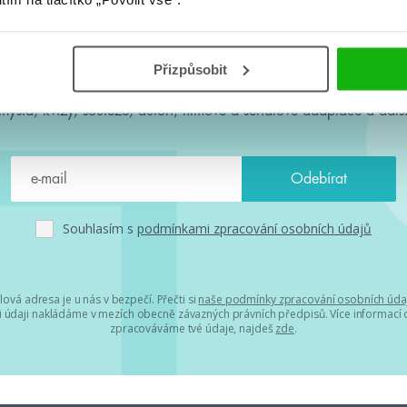
#HumbookNews
Přizpůsobit
 kolem #youngadult každý měsíc rovnou do mailu! Nové knihy, c
chystá, kvízy, soutěže, autoři, filmové a seriálové adaptace a další
Souhlasím s
podmínkami zpracování osobních údajů
lová adresa je u nás v bezpečí. Přečti si
naše podmínky zpracování osobních úda
 údaji nakládáme v mezích obecně závazných právních předpisů. Více informací o
zpracováváme tvé údaje, najdeš
zde
.