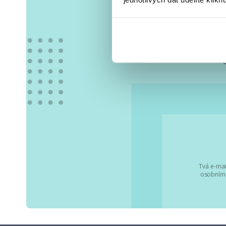
Vše
Tvá e-mai
osobními