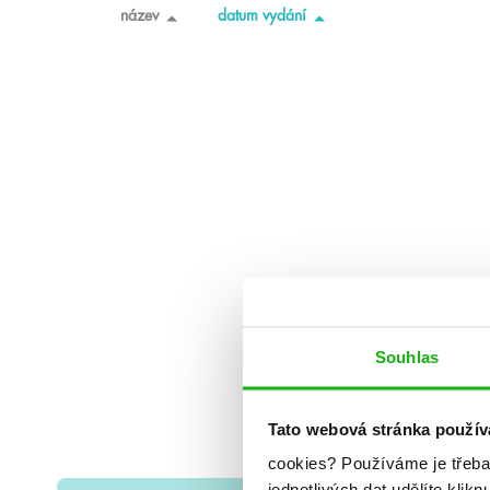
název
datum vydání
Souhlas
Tato webová stránka použív
cookies?
Používáme je třeba
jednotlivých dat udělíte klikn