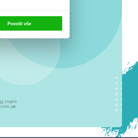
Povolit vše
o se
.
jů
. S tvými
 tom, jak