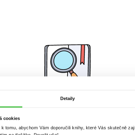
Detaily
Žádné knihy nenalezeny.
á cookies
 k tomu, abychom Vám doporučili knihy, které Vás skutečně zaj
utím na tlačítko „Povolit vše“.