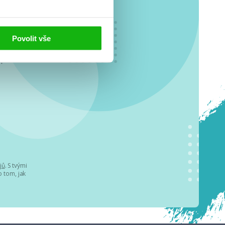
Povolit vše
o se
.
jů
. S tvými
 tom, jak