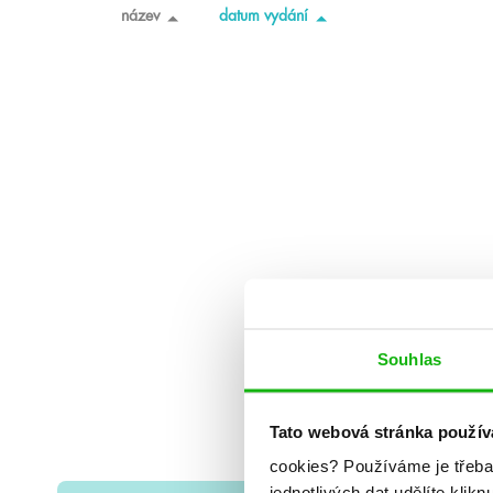
název
datum vydání
Souhlas
Tato webová stránka použív
cookies?
Používáme je třeba
jednotlivých dat udělíte klikn