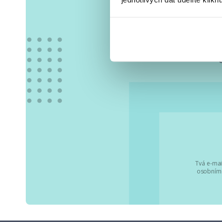
Vše
Tvá e-mai
osobními