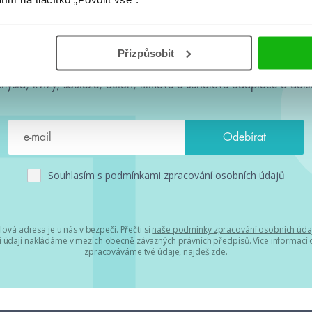
#HumbookNews
Přizpůsobit
 kolem #youngadult každý měsíc rovnou do mailu! Nové knihy, c
chystá, kvízy, soutěže, autoři, filmové a seriálové adaptace a další
Souhlasím s
podmínkami zpracování osobních údajů
lová adresa je u nás v bezpečí. Přečti si
naše podmínky zpracování osobních úda
 údaji nakládáme v mezích obecně závazných právních předpisů. Více informací o
zpracováváme tvé údaje, najdeš
zde
.