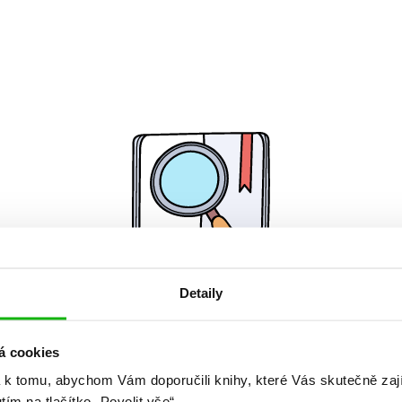
Detaily
Žádné knihy nenalezeny.
á cookies
 k tomu, abychom Vám doporučili knihy, které Vás skutečně zaj
utím na tlačítko „Povolit vše“.