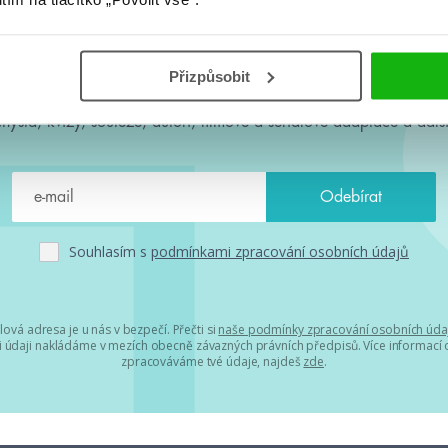
#HumbookNews
Přizpůsobit
 kolem #youngadult každý měsíc rovnou do mailu! Nové knihy, c
chystá, kvízy, soutěže, autoři, filmové a seriálové adaptace a další
Souhlasím s
podmínkami zpracování osobních údajů
lová adresa je u nás v bezpečí. Přečti si
naše podmínky zpracování osobních úda
 údaji nakládáme v mezích obecně závazných právních předpisů. Více informací o
zpracováváme tvé údaje, najdeš
zde
.