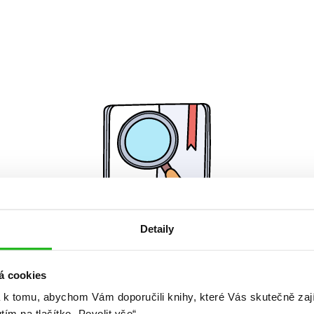
Detaily
Žádné knihy nenalezeny.
á cookies
 k tomu, abychom Vám doporučili knihy, které Vás skutečně zaj
utím na tlačítko „Povolit vše“.