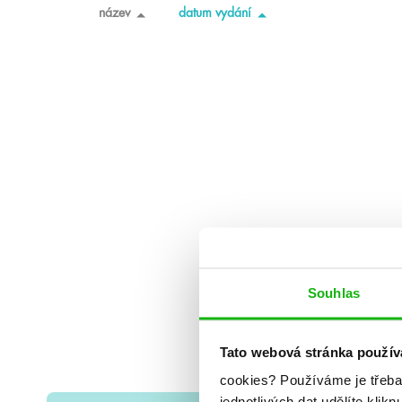
název
datum vydání
Souhlas
Tato webová stránka použív
cookies?
Používáme je třeba
jednotlivých dat udělíte klikn