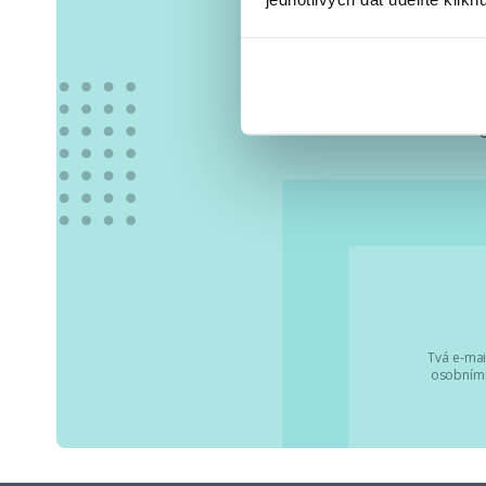
Vše
Tvá e-mai
osobními