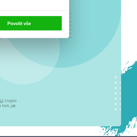
Povolit vše
o se
.
jů
. S tvými
 tom, jak