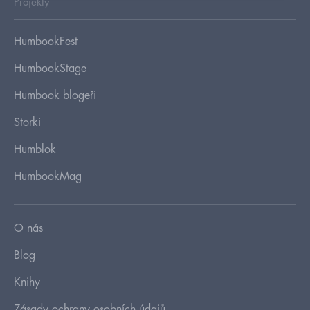
Projekty
HumbookFest
HumbookStage
Humbook blogeři
Storki
Humblok
HumbookMag
O nás
Blog
Knihy
Zásady ochrany osobních údajů