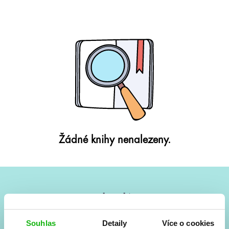
Žádné knihy nenalezeny.
#HumbookNews
Vše kolem #youngadult každý měsíc rovnou do mailu!
Souhlas
Detaily
Více o cookies