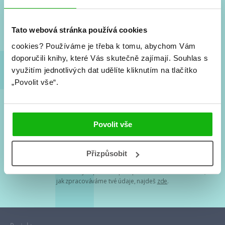
Nové knihy, co se chystá, kvízy, soutěže, autoři, filmové
a seriálové adaptace a další.
Tato webová stránka používá cookies
cookies?
Používáme je třeba k tomu, abychom Vám
doporučili knihy, které Vás skutečně zajímají.
Souhlas s
využitím jednotlivých dat udělíte kliknutím na tlačítko
„Povolit vše“.
Souhlasím s
podmínkami zpracování osobních údajů
Povolit vše
Tvá e-mailová adresa je u nás v bezpečí. Přečti si
naše podmínky
Přizpůsobit
zpracování osobních údajů
. S tvými osobními údaji nakládáme v
mezích obecně závazných právních předpisů. Více informací o tom,
jak zpracováváme tvé údaje, najdeš
zde
.