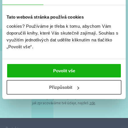
Nové knihy, co se chystá, kvízy, soutěže, autoři, filmové
a seriálové adaptace a další.
Tato webová stránka používá cookies
cookies?
Používáme je třeba k tomu, abychom Vám
doporučili knihy, které Vás skutečně zajímají.
Souhlas s
využitím jednotlivých dat udělíte kliknutím na tlačítko
„Povolit vše“.
Souhlasím s
podmínkami zpracování osobních údajů
Povolit vše
Tvá e-mailová adresa je u nás v bezpečí. Přečti si
naše podmínky
Přizpůsobit
zpracování osobních údajů
. S tvými osobními údaji nakládáme v
mezích obecně závazných právních předpisů. Více informací o tom,
jak zpracováváme tvé údaje, najdeš
zde
.