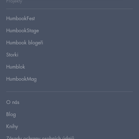
Projekty
HumbookFest
HumbookStage
Humbook blogeři
Storki
Humblok
HumbookMag
O nás
Blog
Knihy
Zásady ochrany osobních údajů