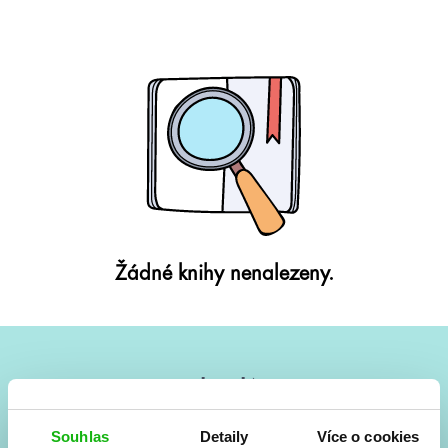
Žádné knihy nenalezeny.
#HumbookNews
Vše kolem #youngadult každý měsíc rovnou do mailu!
Souhlas
Detaily
Více o cookies