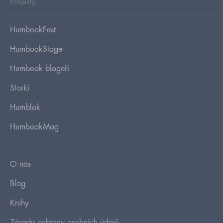
Projekty
HumbookFest
HumbookStage
Humbook blogeři
Storki
Humblok
HumbookMag
O nás
Blog
Knihy
Zásady ochrany osobních údajů