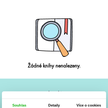
Žádné knihy nenalezeny.
#HumbookNews
Vše kolem #youngadult každý měsíc rovnou do mailu!
Souhlas
Detaily
Více o cookies