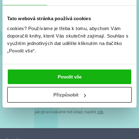
Nové knihy, co se chystá, kvízy, soutěže, autoři, filmové
a seriálové adaptace a další.
Tato webová stránka používá cookies
cookies?
Používáme je třeba k tomu, abychom Vám
doporučili knihy, které Vás skutečně zajímají.
Souhlas s
využitím jednotlivých dat udělíte kliknutím na tlačítko
„Povolit vše“.
Souhlasím s
podmínkami zpracování osobních údajů
Povolit vše
Tvá e-mailová adresa je u nás v bezpečí. Přečti si
naše podmínky
Přizpůsobit
zpracování osobních údajů
. S tvými osobními údaji nakládáme v
mezích obecně závazných právních předpisů. Více informací o tom,
jak zpracováváme tvé údaje, najdeš
zde
.