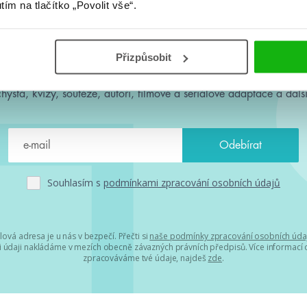
utím na tlačítko „Povolit vše“.
#HumbookNews
Přizpůsobit
 kolem #youngadult každý měsíc rovnou do mailu! Nové knihy, c
chystá, kvízy, soutěže, autoři, filmové a seriálové adaptace a další
Souhlasím s
podmínkami zpracování osobních údajů
lová adresa je u nás v bezpečí. Přečti si
naše podmínky zpracování osobních úda
 údaji nakládáme v mezích obecně závazných právních předpisů. Více informací o
zpracováváme tvé údaje, najdeš
zde
.