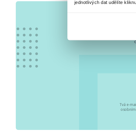
jednotlivých dat udělíte klikn
Vše
Tvá e-mai
osobními