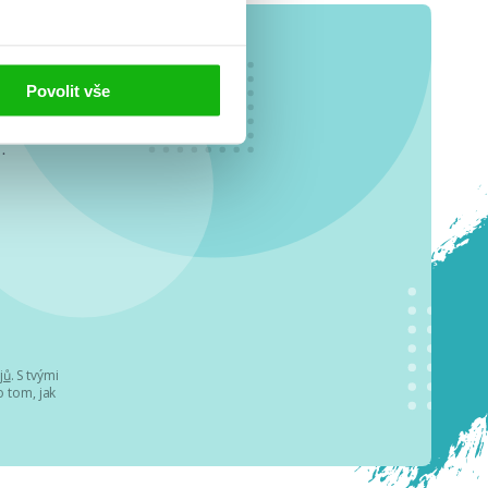
Povolit vše
o se
.
jů
. S tvými
 tom, jak