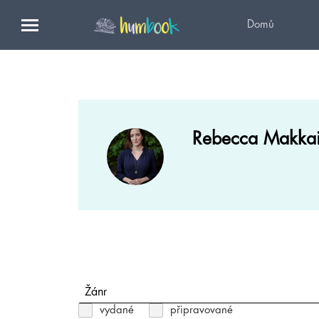
Domů
Rebecca Makka
Žánr
vydané
připravované