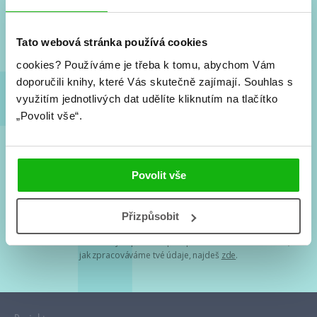
Nové knihy, co se chystá, kvízy, soutěže, autoři, filmové
a seriálové adaptace a další.
Tato webová stránka používá cookies
cookies?
Používáme je třeba k tomu, abychom Vám
doporučili knihy, které Vás skutečně zajímají.
Souhlas s
využitím jednotlivých dat udělíte kliknutím na tlačítko
„Povolit vše“.
Souhlasím s
podmínkami zpracování osobních údajů
Povolit vše
Tvá e-mailová adresa je u nás v bezpečí. Přečti si
naše podmínky
Přizpůsobit
zpracování osobních údajů
. S tvými osobními údaji nakládáme v
mezích obecně závazných právních předpisů. Více informací o tom,
jak zpracováváme tvé údaje, najdeš
zde
.