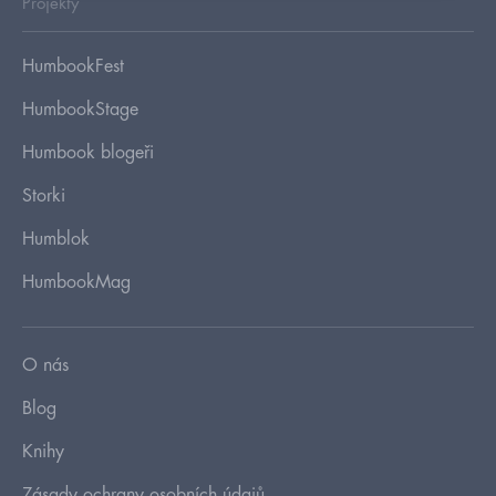
Projekty
HumbookFest
HumbookStage
Humbook blogeři
Storki
Humblok
HumbookMag
O nás
Blog
Knihy
Zásady ochrany osobních údajů