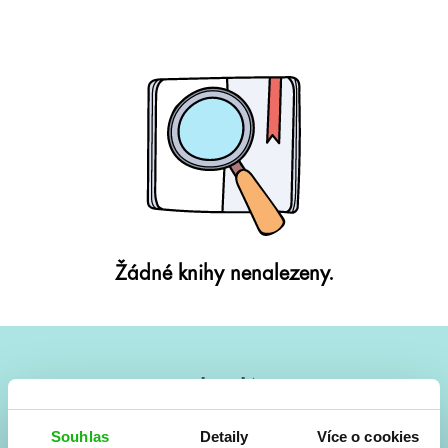
Žádné knihy nenalezeny.
#HumbookNews
Vše kolem #youngadult každý měsíc rovnou do mailu!
Souhlas
Detaily
Více o cookies