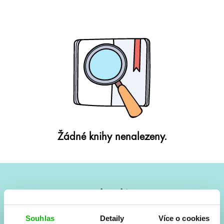
Žádné knihy nenalezeny.
#HumbookNews
Vše kolem #youngadult každý měsíc rovnou do mailu!
Souhlas
Detaily
Více o cookies