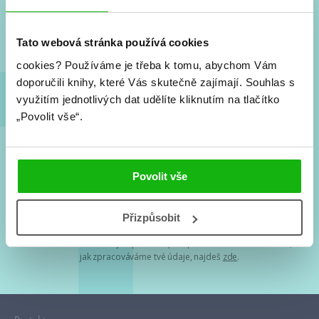
Nové knihy, co se chystá, kvízy, soutěže, autoři, filmové
a seriálové adaptace a další.
Tato webová stránka používá cookies
cookies?
Používáme je třeba k tomu, abychom Vám
doporučili knihy, které Vás skutečně zajímají.
Souhlas s
využitím jednotlivých dat udělíte kliknutím na tlačítko
„Povolit vše“.
Souhlasím s
podmínkami zpracování osobních údajů
Povolit vše
Tvá e-mailová adresa je u nás v bezpečí. Přečti si
naše podmínky
Přizpůsobit
zpracování osobních údajů
. S tvými osobními údaji nakládáme v
mezích obecně závazných právních předpisů. Více informací o tom,
jak zpracováváme tvé údaje, najdeš
zde
.