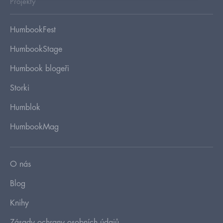
Projekty
HumbookFest
HumbookStage
Humbook blogeři
Storki
Humblok
HumbookMag
O nás
Blog
Knihy
Zásady ochrany osobních údajů