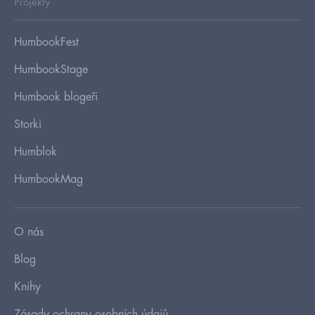
Projekty
HumbookFest
HumbookStage
Humbook blogeři
Storki
Humblok
HumbookMag
O nás
Blog
Knihy
Zásady ochrany osobních údajů