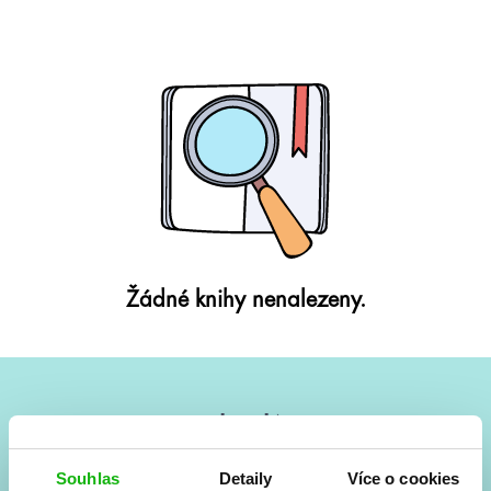
Žádné knihy nenalezeny.
#HumbookNews
Vše kolem #youngadult každý měsíc rovnou do mailu!
Souhlas
Detaily
Více o cookies