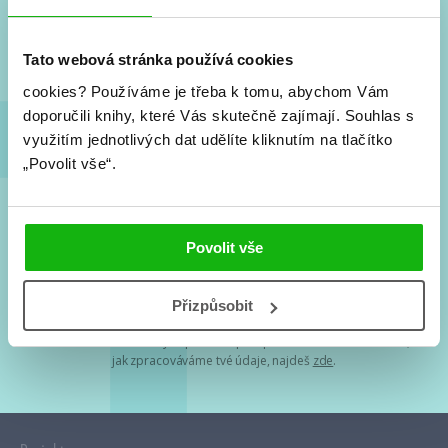
Nové knihy, co se chystá, kvízy, soutěže, autoři, filmové
a seriálové adaptace a další.
Tato webová stránka používá cookies
cookies?
Používáme je třeba k tomu, abychom Vám
doporučili knihy, které Vás skutečně zajímají.
Souhlas s
využitím jednotlivých dat udělíte kliknutím na tlačítko
„Povolit vše“.
Souhlasím s
podmínkami zpracování osobních údajů
Povolit vše
Tvá e-mailová adresa je u nás v bezpečí. Přečti si
naše podmínky
Přizpůsobit
zpracování osobních údajů
. S tvými osobními údaji nakládáme v
mezích obecně závazných právních předpisů. Více informací o tom,
jak zpracováváme tvé údaje, najdeš
zde
.