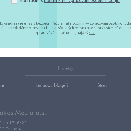
Souhlasím s
podmínkami zpracování osobních údajů
lová adresa je u nás v bezpečí. Přečti si
naše podmínky zpracování osobních úda
 údaji nakládáme v mezích obecně závazných právních předpisů. Více informací o
zpracováváme tvé údaje, najdeš
zde
.
Projekty
ge
Humbook blogeři
Storki
atros Media a.s.
větna 1746/22
00 Praha 4