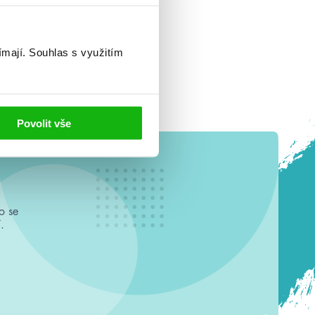
ímají.
Souhlas s využitím
Povolit vše
o se
.