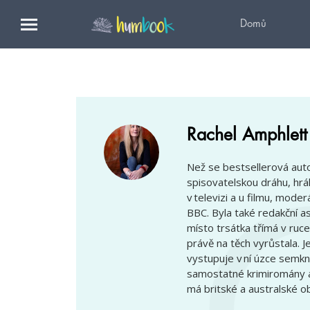
Domů
Rachel Amphlett
Než se bestsellerová auto
spisovatelskou dráhu, hrá
v televizi a u filmu, mode
BBC. Byla také redakční as
místo trsátka třímá v ruce
právě na těch vyrůstala. 
vystupuje v ní úzce semkn
samostatné krimiromány a 
má britské a australské ob