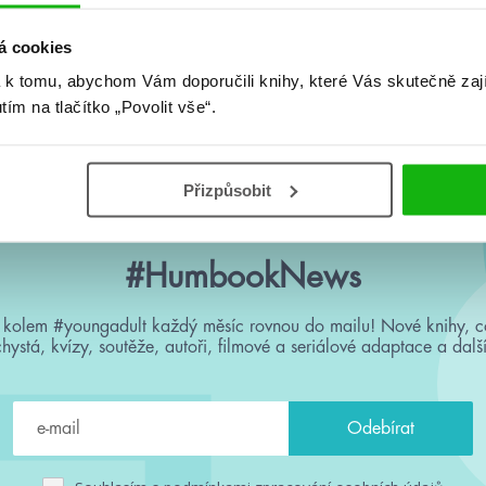
á cookies
 k tomu, abychom Vám doporučili knihy, které Vás skutečně zaj
Žádné knihy nenalezeny.
utím na tlačítko „Povolit vše“.
Přizpůsobit
#HumbookNews
 kolem #youngadult každý měsíc rovnou do mailu! Nové knihy, c
chystá, kvízy, soutěže, autoři, filmové a seriálové adaptace a další