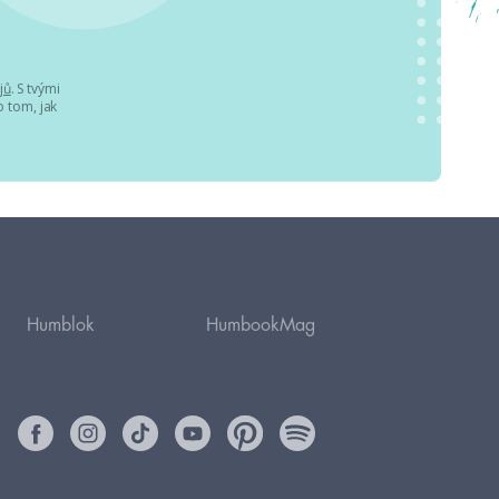
jů
. S tvými
 tom, jak
Humblok
HumbookMag