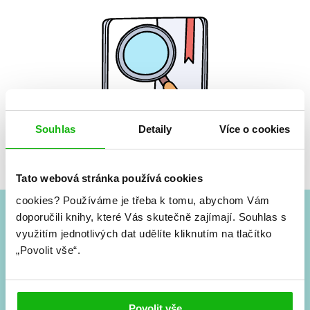
Souhlas
Detaily
Více o cookies
Žádné knihy nenalezeny.
Tato webová stránka používá cookies
cookies?
Používáme je třeba k tomu, abychom Vám
doporučili knihy, které Vás skutečně zajímají.
Souhlas s
#HumbookNews
využitím jednotlivých dat udělíte kliknutím na tlačítko
„Povolit vše“.
Vše kolem #youngadult každý měsíc rovnou do mailu!
Nové knihy, co se chystá, kvízy, soutěže, autoři, filmové
a seriálové adaptace a další.
Povolit vše