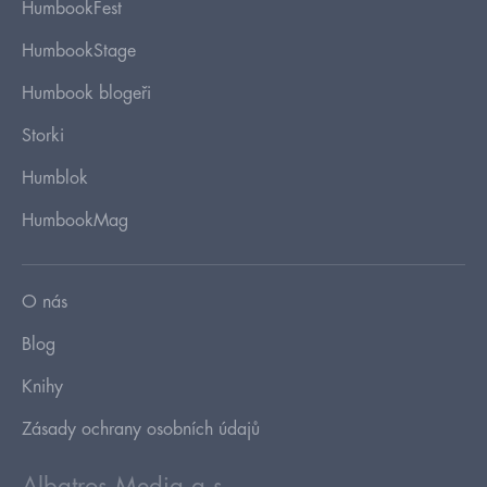
HumbookFest
HumbookStage
Humbook blogeři
Storki
Humblok
HumbookMag
O nás
Blog
Knihy
Zásady ochrany osobních údajů
Albatros Media a.s.