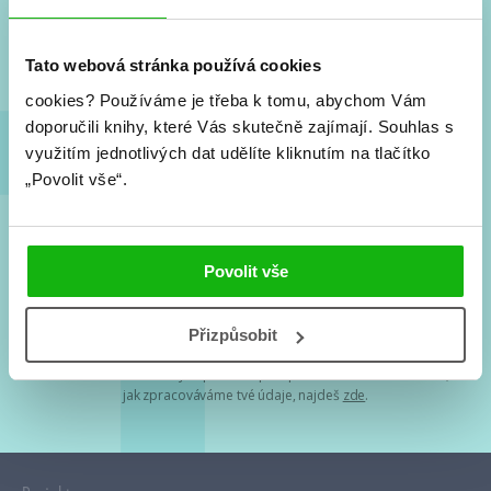
Nové knihy, co se chystá, kvízy, soutěže, autoři, filmové
a seriálové adaptace a další.
Tato webová stránka používá cookies
cookies?
Používáme je třeba k tomu, abychom Vám
doporučili knihy, které Vás skutečně zajímají.
Souhlas s
využitím jednotlivých dat udělíte kliknutím na tlačítko
„Povolit vše“.
Souhlasím s
podmínkami zpracování osobních údajů
Povolit vše
Tvá e-mailová adresa je u nás v bezpečí. Přečti si
naše podmínky
Přizpůsobit
zpracování osobních údajů
. S tvými osobními údaji nakládáme v
mezích obecně závazných právních předpisů. Více informací o tom,
jak zpracováváme tvé údaje, najdeš
zde
.