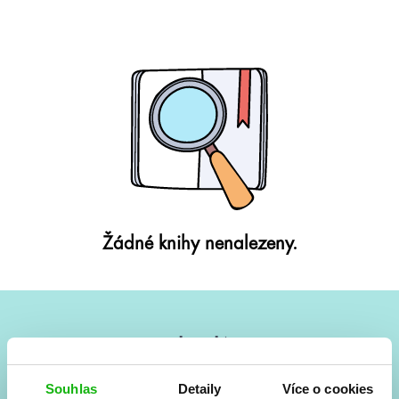
Žádné knihy nenalezeny.
#HumbookNews
Vše kolem #youngadult každý měsíc rovnou do mailu!
Souhlas
Detaily
Více o cookies