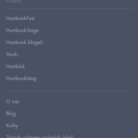
Projekty
HumbookFest
HumbookStage
Humbook blogeři
Storki
Humblok
HumbookMag
O nás
Blog
Knihy
Zásady ochrany osobních údajů