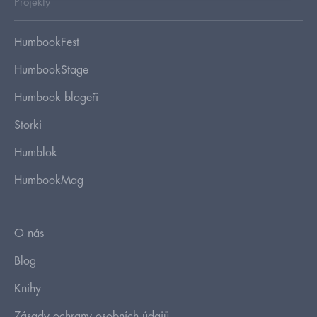
Projekty
HumbookFest
HumbookStage
Humbook blogeři
Storki
Humblok
HumbookMag
O nás
Blog
Knihy
Zásady ochrany osobních údajů