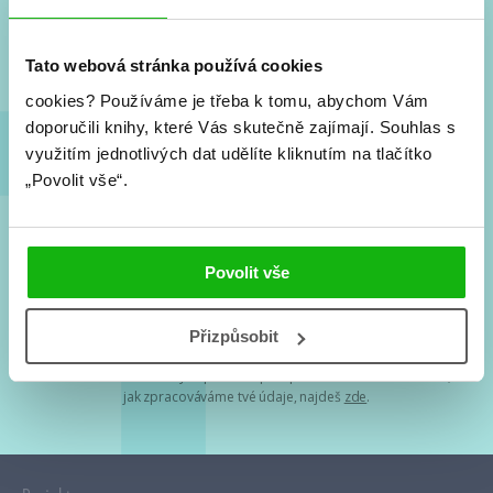
Nové knihy, co se chystá, kvízy, soutěže, autoři, filmové
a seriálové adaptace a další.
Tato webová stránka používá cookies
cookies?
Používáme je třeba k tomu, abychom Vám
doporučili knihy, které Vás skutečně zajímají.
Souhlas s
využitím jednotlivých dat udělíte kliknutím na tlačítko
„Povolit vše“.
Souhlasím s
podmínkami zpracování osobních údajů
Povolit vše
Tvá e-mailová adresa je u nás v bezpečí. Přečti si
naše podmínky
Přizpůsobit
zpracování osobních údajů
. S tvými osobními údaji nakládáme v
mezích obecně závazných právních předpisů. Více informací o tom,
jak zpracováváme tvé údaje, najdeš
zde
.