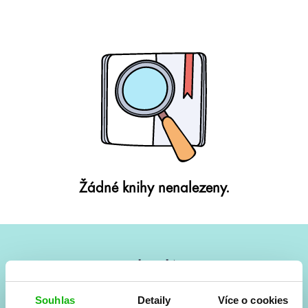
Žádné knihy nenalezeny.
#HumbookNews
Vše kolem #youngadult každý měsíc rovnou do mailu!
Souhlas
Detaily
Více o cookies