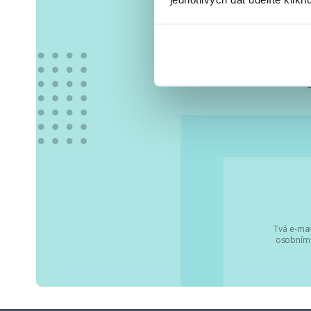
Vše
Tvá e-mai
osobními