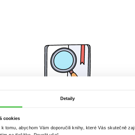
Detaily
Žádné knihy nenalezeny.
á cookies
 k tomu, abychom Vám doporučili knihy, které Vás skutečně zaj
utím na tlačítko „Povolit vše“.