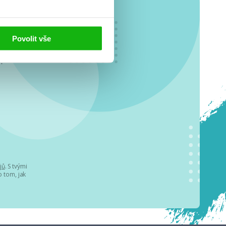
Povolit vše
o se
.
jů
. S tvými
 tom, jak