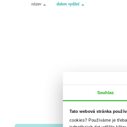
název
datum vydání
Souhlas
Tato webová stránka použív
cookies?
Používáme je třeba
jednotlivých dat udělíte klikn