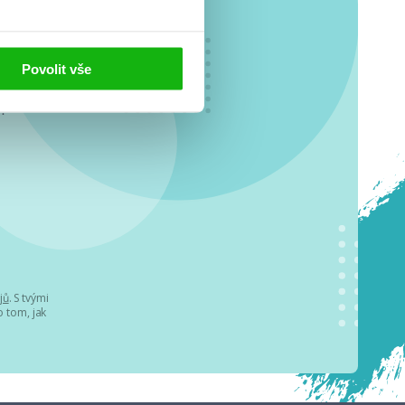
Povolit vše
o se
.
jů
. S tvými
 tom, jak