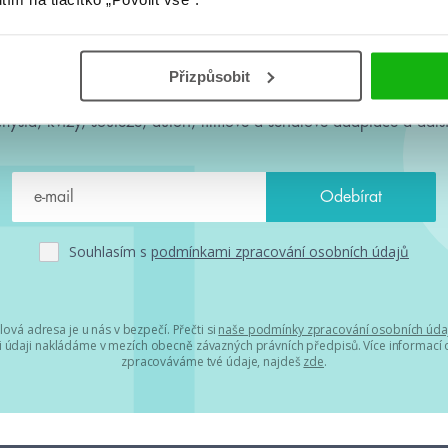
#HumbookNews
Přizpůsobit
 kolem #youngadult každý měsíc rovnou do mailu! Nové knihy, c
chystá, kvízy, soutěže, autoři, filmové a seriálové adaptace a další
Souhlasím s
podmínkami zpracování osobních údajů
lová adresa je u nás v bezpečí. Přečti si
naše podmínky zpracování osobních úda
 údaji nakládáme v mezích obecně závazných právních předpisů. Více informací o
zpracováváme tvé údaje, najdeš
zde
.