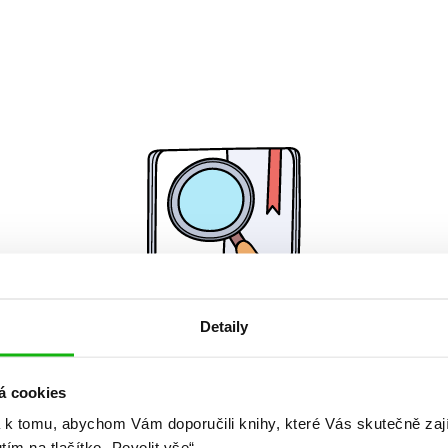
Detaily
Žádné knihy nenalezeny.
á cookies
 k tomu, abychom Vám doporučili knihy, které Vás skutečně zaj
utím na tlačítko „Povolit vše“.