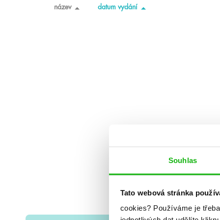
název
datum vydání
Souhlas
Tato webová stránka použív
cookies?
Používáme je třeba
jednotlivých dat udělíte klikn