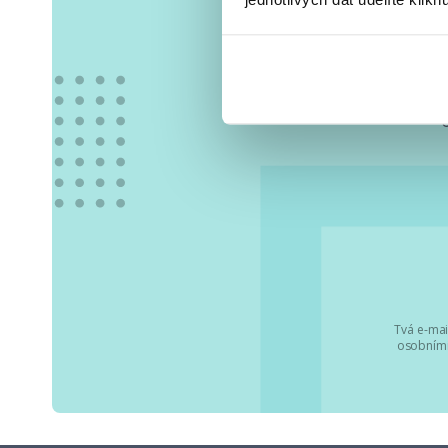
Vše
Tvá e-mai
osobními