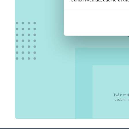
Vše
Tvá e-mai
osobními