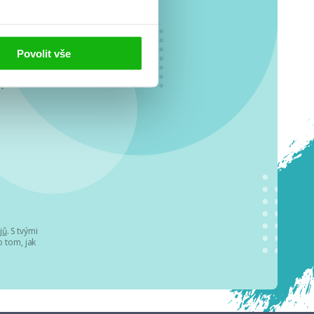
Povolit vše
o se
.
jů
. S tvými
 tom, jak