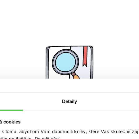
Detaily
Žádné knihy nenalezeny.
á cookies
 k tomu, abychom Vám doporučili knihy, které Vás skutečně zaj
utím na tlačítko „Povolit vše“.