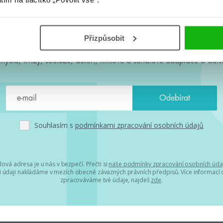
#HumbookNews
Přizpůsobit
 kolem #youngadult každý měsíc rovnou do mailu! Nové knihy, c
chystá, kvízy, soutěže, autoři, filmové a seriálové adaptace a další
Souhlasím s
podmínkami zpracování osobních údajů
lová adresa je u nás v bezpečí. Přečti si
naše podmínky zpracování osobních úda
 údaji nakládáme v mezích obecně závazných právních předpisů. Více informací o
zpracováváme tvé údaje, najdeš
zde
.