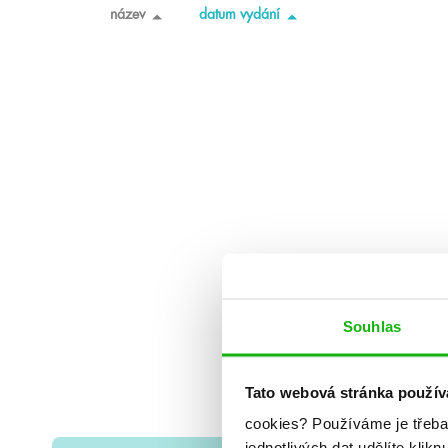
název
datum vydání
Souhlas
Tato webová stránka použív
cookies?
Používáme je třeba
jednotlivých dat udělíte klikn