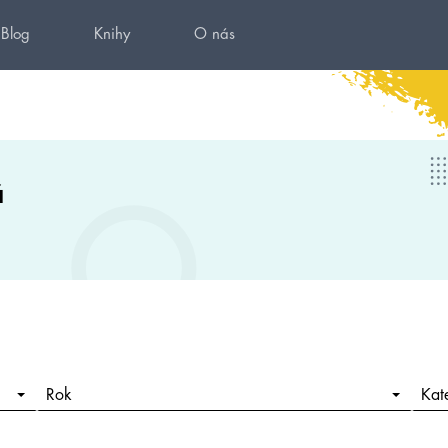
Blog
Knihy
O nás
á
Rok
Kat