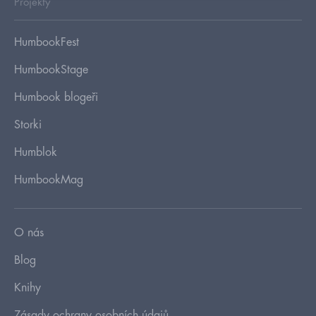
Projekty
HumbookFest
HumbookStage
Humbook blogeři
Storki
Humblok
HumbookMag
O nás
Blog
Knihy
Zásady ochrany osobních údajů