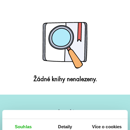
Žádné knihy nenalezeny.
#HumbookNews
Vše kolem #youngadult každý měsíc rovnou do mailu!
Souhlas
Detaily
Více o cookies