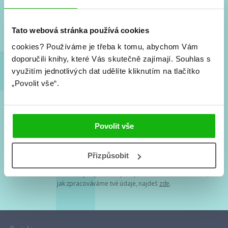
Nové knihy, co se chystá, kvízy, soutěže, autoři, filmové
a seriálové adaptace a další.
Tato webová stránka používá cookies
cookies?
Používáme je třeba k tomu, abychom Vám
doporučili knihy, které Vás skutečně zajímají.
Souhlas s
využitím jednotlivých dat udělíte kliknutím na tlačítko
„Povolit vše“.
Souhlasím s
podmínkami zpracování osobních údajů
Povolit vše
Tvá e-mailová adresa je u nás v bezpečí. Přečti si
naše podmínky
Přizpůsobit
zpracování osobních údajů
. S tvými osobními údaji nakládáme v
mezích obecně závazných právních předpisů. Více informací o tom,
jak zpracováváme tvé údaje, najdeš
zde
.