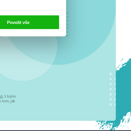
Povolit vše
o se
.
jů
. S tvými
 tom, jak