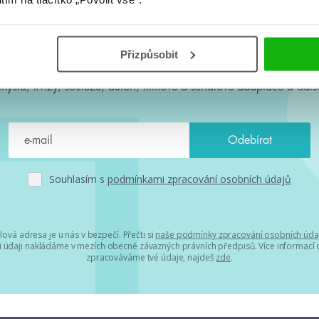
#HumbookNews
Přizpůsobit
 kolem #youngadult každý měsíc rovnou do mailu! Nové knihy, c
chystá, kvízy, soutěže, autoři, filmové a seriálové adaptace a další
Souhlasím s
podmínkami zpracování osobních údajů
lová adresa je u nás v bezpečí. Přečti si
naše podmínky zpracování osobních úda
 údaji nakládáme v mezích obecně závazných právních předpisů. Více informací o
zpracováváme tvé údaje, najdeš
zde
.