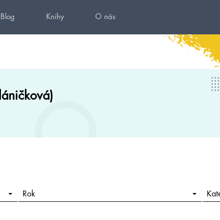
Blog
Knihy
O nás
láničková)
Rok
Kat