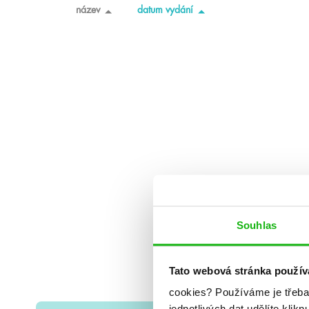
název
datum vydání
Souhlas
Tato webová stránka použív
cookies?
Používáme je třeba
jednotlivých dat udělíte klikn