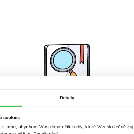
Detaily
Žádné knihy nenalezeny.
á cookies
 k tomu, abychom Vám doporučili knihy, které Vás skutečně zaj
utím na tlačítko „Povolit vše“.