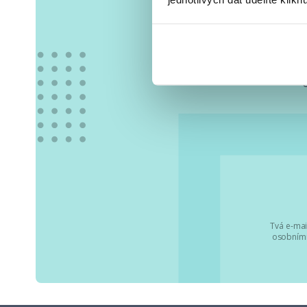
Vše
Tvá e-mai
osobními