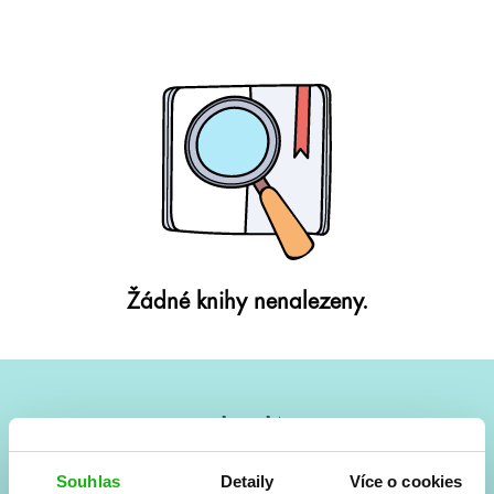
Žádné knihy nenalezeny.
#HumbookNews
Vše kolem #youngadult každý měsíc rovnou do mailu!
Souhlas
Detaily
Více o cookies