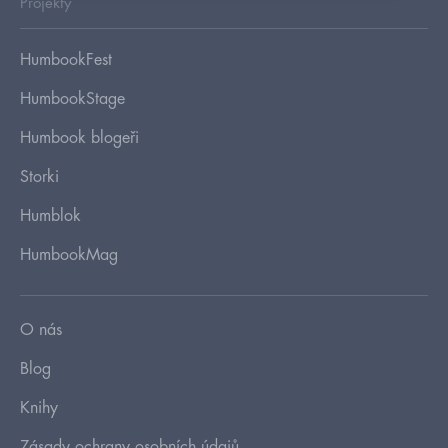
Projekty
HumbookFest
HumbookStage
Humbook blogeři
Storki
Humblok
HumbookMag
O nás
Blog
Knihy
Zásady ochrany osobních údajů