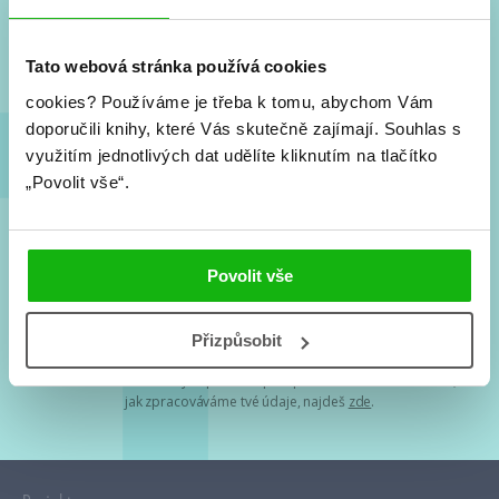
Nové knihy, co se chystá, kvízy, soutěže, autoři, filmové
a seriálové adaptace a další.
Tato webová stránka používá cookies
cookies?
Používáme je třeba k tomu, abychom Vám
doporučili knihy, které Vás skutečně zajímají.
Souhlas s
využitím jednotlivých dat udělíte kliknutím na tlačítko
„Povolit vše“.
Souhlasím s
podmínkami zpracování osobních údajů
Povolit vše
Tvá e-mailová adresa je u nás v bezpečí. Přečti si
naše podmínky
Přizpůsobit
zpracování osobních údajů
. S tvými osobními údaji nakládáme v
mezích obecně závazných právních předpisů. Více informací o tom,
jak zpracováváme tvé údaje, najdeš
zde
.