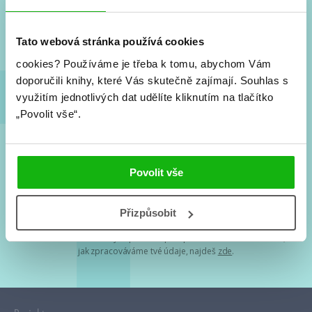
Nové knihy, co se chystá, kvízy, soutěže, autoři, filmové
a seriálové adaptace a další.
Tato webová stránka používá cookies
cookies?
Používáme je třeba k tomu, abychom Vám
doporučili knihy, které Vás skutečně zajímají.
Souhlas s
využitím jednotlivých dat udělíte kliknutím na tlačítko
„Povolit vše“.
Souhlasím s
podmínkami zpracování osobních údajů
Povolit vše
Tvá e-mailová adresa je u nás v bezpečí. Přečti si
naše podmínky
Přizpůsobit
zpracování osobních údajů
. S tvými osobními údaji nakládáme v
mezích obecně závazných právních předpisů. Více informací o tom,
jak zpracováváme tvé údaje, najdeš
zde
.