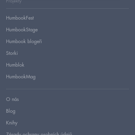
Projekty
HumbookFest
HumbookStage
Humbook blogeři
Storki
Humblok
HumbookMag
O nás
Blog
Knihy
Zásady ochrany osobních údajů