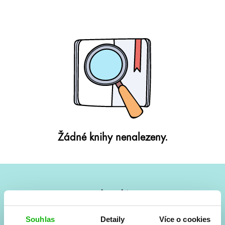
Žádné knihy nenalezeny.
#HumbookNews
Vše kolem #youngadult každý měsíc rovnou do mailu!
Souhlas
Detaily
Více o cookies