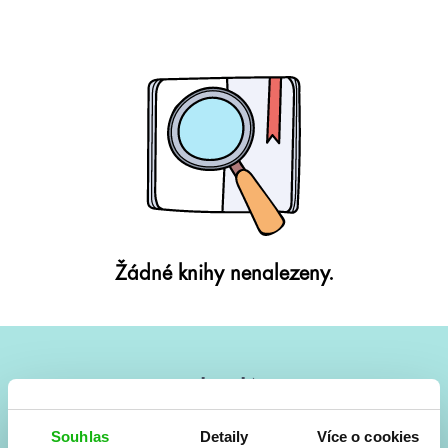
Žádné knihy nenalezeny.
#HumbookNews
Vše kolem #youngadult každý měsíc rovnou do mailu!
Souhlas
Detaily
Více o cookies