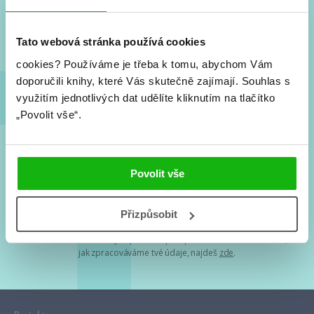
Nové knihy, co se chystá, kvízy, soutěže, autoři, filmové
a seriálové adaptace a další.
Tato webová stránka používá cookies
cookies?
Používáme je třeba k tomu, abychom Vám
doporučili knihy, které Vás skutečně zajímají.
Souhlas s
využitím jednotlivých dat udělíte kliknutím na tlačítko
„Povolit vše“.
Souhlasím s
podmínkami zpracování osobních údajů
Povolit vše
Tvá e-mailová adresa je u nás v bezpečí. Přečti si
naše podmínky
Přizpůsobit
zpracování osobních údajů
. S tvými osobními údaji nakládáme v
mezích obecně závazných právních předpisů. Více informací o tom,
jak zpracováváme tvé údaje, najdeš
zde
.