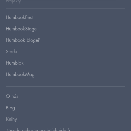
Projekty
HumbookFest
HumbookStage
Humbook blogeři
Storki
Humblok
HumbookMag
O nás
Blog
Knihy
Zásady ochrany osobních údajů