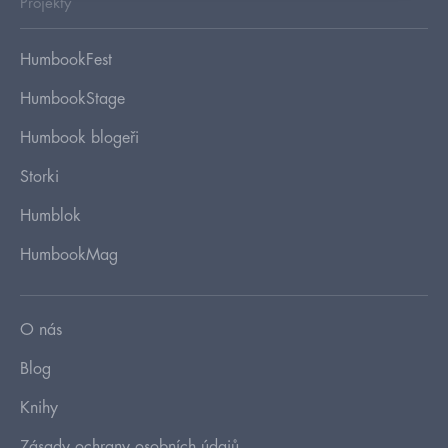
Projekty
HumbookFest
HumbookStage
Humbook blogeři
Storki
Humblok
HumbookMag
O nás
Blog
Knihy
Zásady ochrany osobních údajů