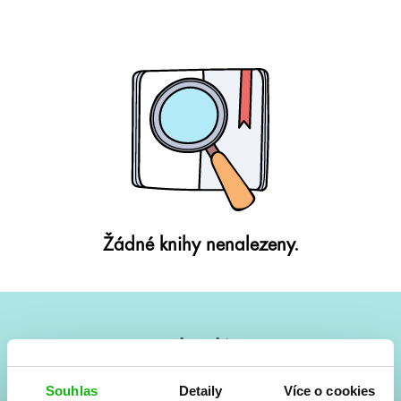
Žádné knihy nenalezeny.
#HumbookNews
Vše kolem #youngadult každý měsíc rovnou do mailu!
Souhlas
Detaily
Více o cookies