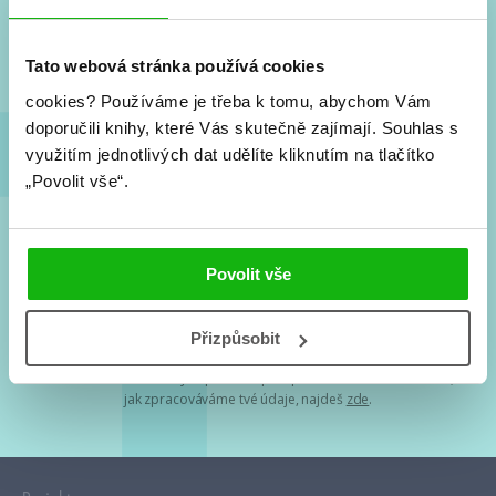
Nové knihy, co se chystá, kvízy, soutěže, autoři, filmové
a seriálové adaptace a další.
Tato webová stránka používá cookies
cookies?
Používáme je třeba k tomu, abychom Vám
doporučili knihy, které Vás skutečně zajímají.
Souhlas s
využitím jednotlivých dat udělíte kliknutím na tlačítko
„Povolit vše“.
Souhlasím s
podmínkami zpracování osobních údajů
Povolit vše
Tvá e-mailová adresa je u nás v bezpečí. Přečti si
naše podmínky
Přizpůsobit
zpracování osobních údajů
. S tvými osobními údaji nakládáme v
mezích obecně závazných právních předpisů. Více informací o tom,
jak zpracováváme tvé údaje, najdeš
zde
.