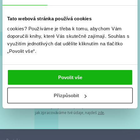
Nové knihy, co se chystá, kvízy, soutěže, autoři, filmové
a seriálové adaptace a další.
Tato webová stránka používá cookies
cookies?
Používáme je třeba k tomu, abychom Vám
doporučili knihy, které Vás skutečně zajímají.
Souhlas s
využitím jednotlivých dat udělíte kliknutím na tlačítko
„Povolit vše“.
Souhlasím s
podmínkami zpracování osobních údajů
Povolit vše
Tvá e-mailová adresa je u nás v bezpečí. Přečti si
naše podmínky
Přizpůsobit
zpracování osobních údajů
. S tvými osobními údaji nakládáme v
mezích obecně závazných právních předpisů. Více informací o tom,
jak zpracováváme tvé údaje, najdeš
zde
.