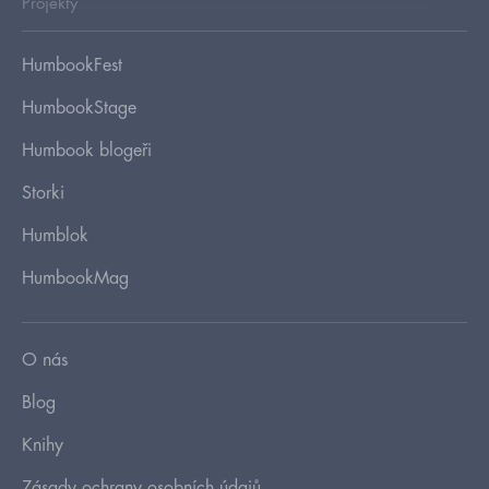
Projekty
HumbookFest
HumbookStage
Humbook blogeři
Storki
Humblok
HumbookMag
O nás
Blog
Knihy
Zásady ochrany osobních údajů