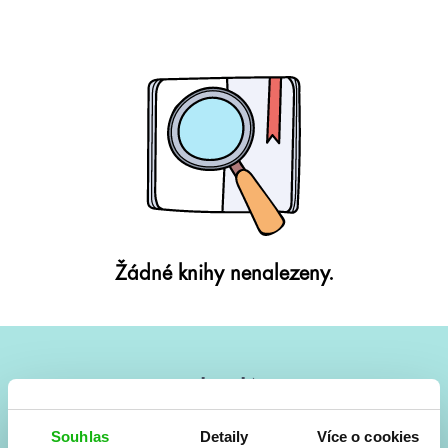
Žádné knihy nenalezeny.
#HumbookNews
Vše kolem #youngadult každý měsíc rovnou do mailu!
Souhlas
Detaily
Více o cookies