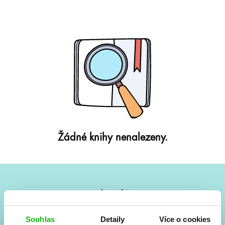
Žádné knihy nenalezeny.
#HumbookNews
Vše kolem #youngadult každý měsíc rovnou do mailu!
Souhlas
Detaily
Více o cookies