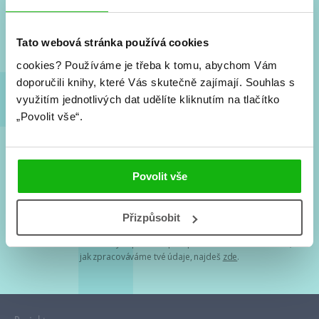
Nové knihy, co se chystá, kvízy, soutěže, autoři, filmové
a seriálové adaptace a další.
Tato webová stránka používá cookies
cookies?
Používáme je třeba k tomu, abychom Vám
doporučili knihy, které Vás skutečně zajímají.
Souhlas s
využitím jednotlivých dat udělíte kliknutím na tlačítko
„Povolit vše“.
Souhlasím s
podmínkami zpracování osobních údajů
Povolit vše
Tvá e-mailová adresa je u nás v bezpečí. Přečti si
naše podmínky
Přizpůsobit
zpracování osobních údajů
. S tvými osobními údaji nakládáme v
mezích obecně závazných právních předpisů. Více informací o tom,
jak zpracováváme tvé údaje, najdeš
zde
.