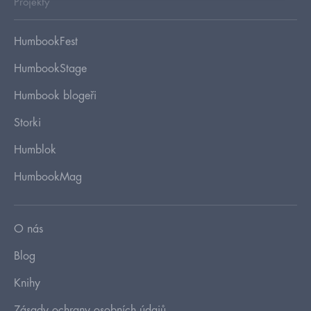
Projekty
HumbookFest
HumbookStage
Humbook blogeři
Storki
Humblok
HumbookMag
O nás
Blog
Knihy
Zásady ochrany osobních údajů