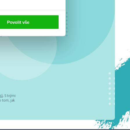
Povolit vše
o se
.
jů
. S tvými
 tom, jak