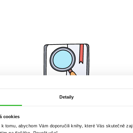
Detaily
Žádné knihy nenalezeny.
á cookies
 k tomu, abychom Vám doporučili knihy, které Vás skutečně zaj
utím na tlačítko „Povolit vše“.