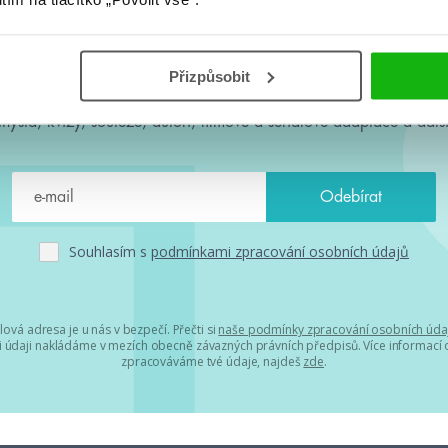
#HumbookNews
Přizpůsobit
 kolem #youngadult každý měsíc rovnou do mailu! Nové knihy, c
chystá, kvízy, soutěže, autoři, filmové a seriálové adaptace a další
Souhlasím s
podmínkami zpracování osobních údajů
lová adresa je u nás v bezpečí. Přečti si
naše podmínky zpracování osobních úda
 údaji nakládáme v mezích obecně závazných právních předpisů. Více informací o
zpracováváme tvé údaje, najdeš
zde
.