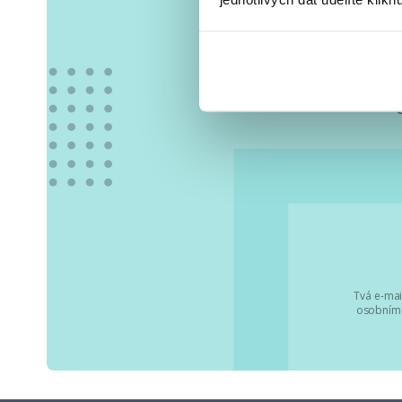
Vše
Tvá e-mai
osobními