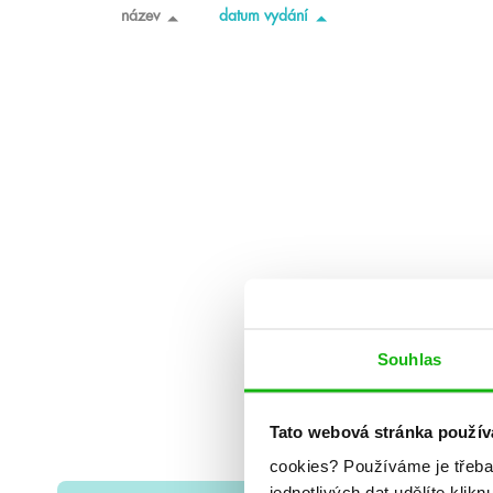
název
datum vydání
Souhlas
Tato webová stránka použív
cookies?
Používáme je třeba
jednotlivých dat udělíte klikn