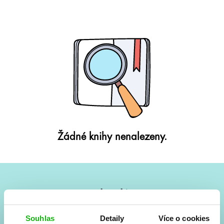
Žádné knihy nenalezeny.
#HumbookNews
Vše kolem #youngadult každý měsíc rovnou do mailu!
Souhlas
Detaily
Více o cookies