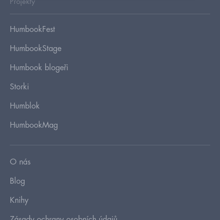
Projekty
HumbookFest
HumbookStage
Humbook blogeři
Storki
Humblok
HumbookMag
O nás
Blog
Knihy
Zásady ochrany osobních údajů