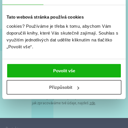
Nové knihy, co se chystá, kvízy, soutěže, autoři, filmové
a seriálové adaptace a další.
Tato webová stránka používá cookies
cookies?
Používáme je třeba k tomu, abychom Vám
doporučili knihy, které Vás skutečně zajímají.
Souhlas s
využitím jednotlivých dat udělíte kliknutím na tlačítko
„Povolit vše“.
Souhlasím s
podmínkami zpracování osobních údajů
Povolit vše
Tvá e-mailová adresa je u nás v bezpečí. Přečti si
naše podmínky
Přizpůsobit
zpracování osobních údajů
. S tvými osobními údaji nakládáme v
mezích obecně závazných právních předpisů. Více informací o tom,
jak zpracováváme tvé údaje, najdeš
zde
.