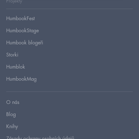
Projekty
HumbookFest
HumbookStage
Humbook blogeři
Storki
Humblok
HumbookMag
O nás
Blog
Knihy
Zásady ochrany osobních údajů