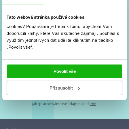
Nové knihy, co se chystá, kvízy, soutěže, autoři, filmové
a seriálové adaptace a další.
Tato webová stránka používá cookies
cookies?
Používáme je třeba k tomu, abychom Vám
doporučili knihy, které Vás skutečně zajímají.
Souhlas s
využitím jednotlivých dat udělíte kliknutím na tlačítko
„Povolit vše“.
Souhlasím s
podmínkami zpracování osobních údajů
Povolit vše
Tvá e-mailová adresa je u nás v bezpečí. Přečti si
naše podmínky
Přizpůsobit
zpracování osobních údajů
. S tvými osobními údaji nakládáme v
mezích obecně závazných právních předpisů. Více informací o tom,
jak zpracováváme tvé údaje, najdeš
zde
.