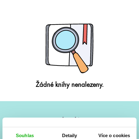
Žádné knihy nenalezeny.
#HumbookNews
Vše kolem #youngadult každý měsíc rovnou do mailu!
Souhlas
Detaily
Více o cookies