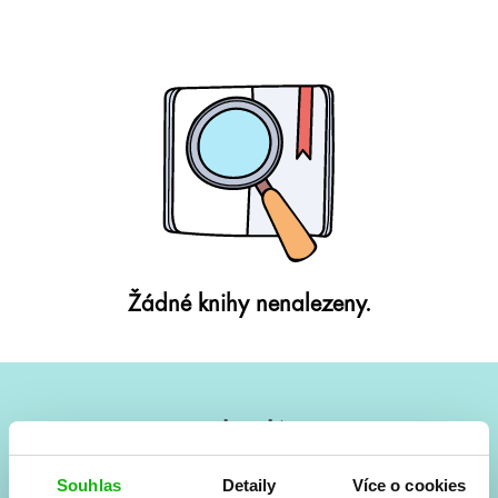
Žádné knihy nenalezeny.
#HumbookNews
Vše kolem #youngadult každý měsíc rovnou do mailu!
Souhlas
Detaily
Více o cookies