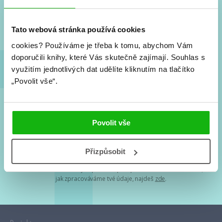
Nové knihy, co se chystá, kvízy, soutěže, autoři, filmové
a seriálové adaptace a další.
Tato webová stránka používá cookies
cookies?
Používáme je třeba k tomu, abychom Vám
doporučili knihy, které Vás skutečně zajímají.
Souhlas s
využitím jednotlivých dat udělíte kliknutím na tlačítko
„Povolit vše“.
Souhlasím s
podmínkami zpracování osobních údajů
Povolit vše
Tvá e-mailová adresa je u nás v bezpečí. Přečti si
naše podmínky
Přizpůsobit
zpracování osobních údajů
. S tvými osobními údaji nakládáme v
mezích obecně závazných právních předpisů. Více informací o tom,
jak zpracováváme tvé údaje, najdeš
zde
.