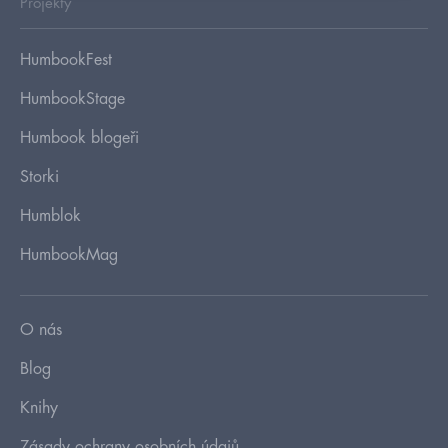
Projekty
HumbookFest
HumbookStage
Humbook blogeři
Storki
Humblok
HumbookMag
O nás
Blog
Knihy
Zásady ochrany osobních údajů