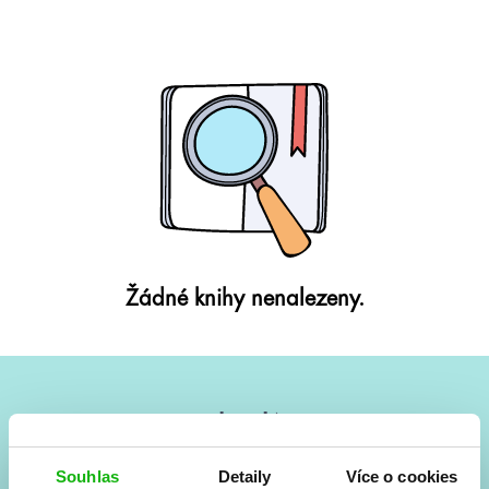
Žádné knihy nenalezeny.
#HumbookNews
Vše kolem #youngadult každý měsíc rovnou do mailu!
Souhlas
Detaily
Více o cookies