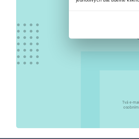
Vše
Tvá e-mai
osobními