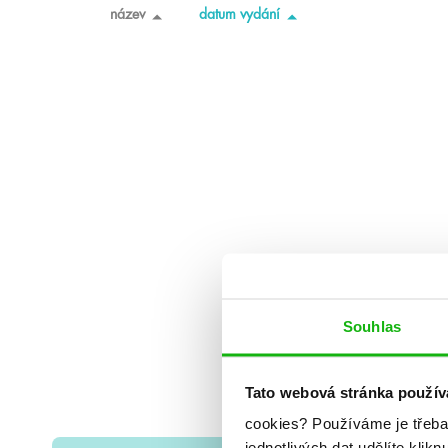
název
datum vydání
Souhlas
Tato webová stránka použív
cookies?
Používáme je třeba
jednotlivých dat udělíte klikn