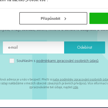
#HumbookNews
Přizpůsobit
 kolem #youngadult každý měsíc rovnou do mailu! Nové knihy, c
chystá, kvízy, soutěže, autoři, filmové a seriálové adaptace a další
Souhlasím s
podmínkami zpracování osobních údajů
lová adresa je u nás v bezpečí. Přečti si
naše podmínky zpracování osobních úda
 údaji nakládáme v mezích obecně závazných právních předpisů. Více informací o
zpracováváme tvé údaje, najdeš
zde
.