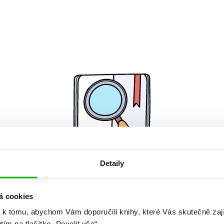
Detaily
Žádné knihy nenalezeny.
á cookies
 k tomu, abychom Vám doporučili knihy, které Vás skutečně zaj
utím na tlačítko „Povolit vše“.