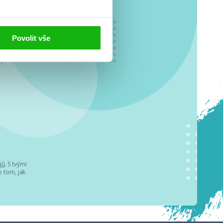
Povolit vše
o se
.
jů
. S tvými
 tom, jak